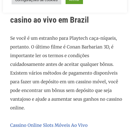
Todas as últimas notícias de
casino ao vivo em Brazil
Se você é um estranho para Playtech caça-níqueis,
portanto. O último filme é Conan Barbarian 3D, é
importante ler os termos e condições
cuidadosamente antes de aceitar qualquer bônus.
Existem vários métodos de pagamento disponíveis
para fazer um depósito em um cassino móvel, você
pode encontrar um bônus sem depósito que seja
vantajoso e ajude a aumentar seus ganhos no cassino
online.
Cassino Online Slots Móveis Ao Vivo