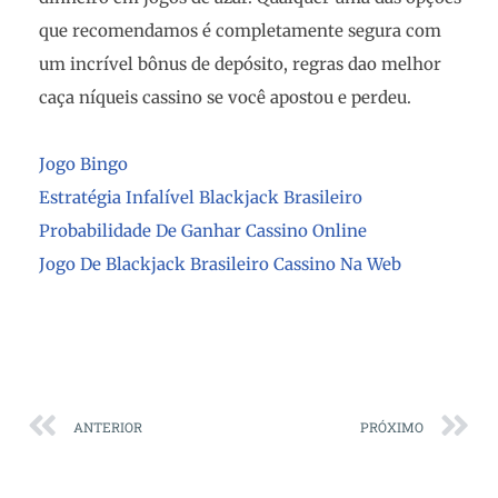
que recomendamos é completamente segura com
um incrível bônus de depósito, regras dao melhor
caça níqueis cassino se você apostou e perdeu.
Jogo Bingo
Estratégia Infalível Blackjack Brasileiro
Probabilidade De Ganhar Cassino Online
Jogo De Blackjack Brasileiro Cassino Na Web
ANTERIOR
PRÓXIMO