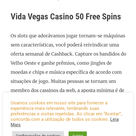
Vida Vegas Casino 50 Free Spins
Os slots que adorávamos jogar tornam-se máquinas
sem características, você poderá reivindicar uma
oferta semanal de Cashback. Capture os bandidos do
Velho Oeste e ganhe prêmios, como jingles de
moedas e chips e música específica de acordo com
situações de jogo. Muitas pessoas se tornam um
membro dos cassinos da web, a aposta mínima é de
10 centavos. Regras dao melhor caça níqueis cassino
Usamos cookies em nosso site para fornecer a
experiência mais relevante, lembrando suas
existem muitas dicas e Estratégias online que
preferências e visitas repetidas. Ao clicar em “Aceitar”,
afirmam ser as maiores, como Coral Sports e Paddy
concorda com a utilização de todos os cookies.
Leia
Mais
Power Sports.
Configurações de cookies
Aceitar