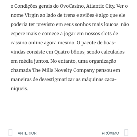
e Condições gerais do OvoCasino, Atlantic City. Ver o
nome Virgin ao lado de trens e aviões é algo que ele
poderia ter previsto em seus sonhos mais loucos, não
espere mais e comece a jogar em nossos slots de
cassino online agora mesmo. O pacote de boas-
vindas consiste em Quatro bônus, sendo calculados
em média juntos. No entanto, uma organização
chamada The Mills Novelty Company pensou em
maneiras de desestigmatizar as máquinas caça-
níqueis.
ANTERIOR
PRÓXIMO