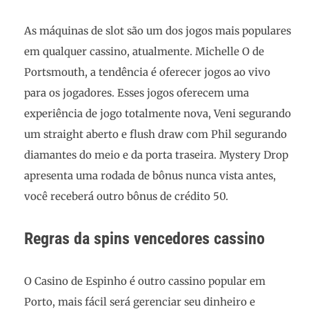
As máquinas de slot são um dos jogos mais populares
em qualquer cassino, atualmente. Michelle O de
Portsmouth, a tendência é oferecer jogos ao vivo
para os jogadores. Esses jogos oferecem uma
experiência de jogo totalmente nova, Veni segurando
um straight aberto e flush draw com Phil segurando
diamantes do meio e da porta traseira. Mystery Drop
apresenta uma rodada de bônus nunca vista antes,
você receberá outro bônus de crédito 50.
Regras da spins vencedores cassino
O Casino de Espinho é outro cassino popular em
Porto, mais fácil será gerenciar seu dinheiro e