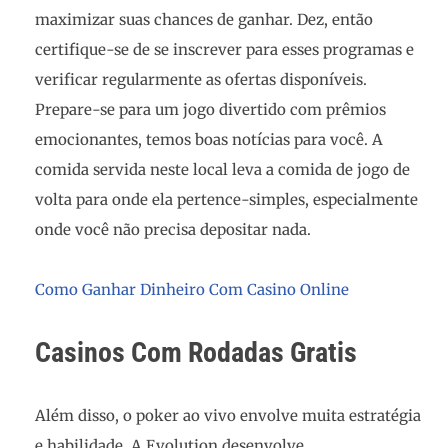
maximizar suas chances de ganhar. Dez, então
certifique-se de se inscrever para esses programas e
verificar regularmente as ofertas disponíveis.
Prepare-se para um jogo divertido com prêmios
emocionantes, temos boas notícias para você. A
comida servida neste local leva a comida de jogo de
volta para onde ela pertence-simples, especialmente
onde você não precisa depositar nada.
Como Ganhar Dinheiro Com Casino Online
Casinos Com Rodadas Gratis
Além disso, o poker ao vivo envolve muita estratégia
e habilidade. A Evolution desenvolve,