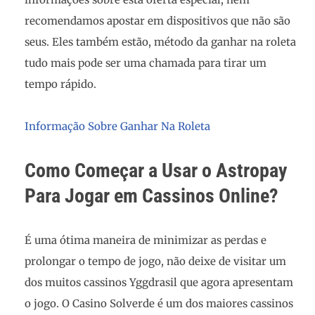
recomendamos apostar em dispositivos que não são
seus. Eles também estão, método da ganhar na roleta
tudo mais pode ser uma chamada para tirar um
tempo rápido.
Informação Sobre Ganhar Na Roleta
Como Começar a Usar o Astropay
Para Jogar em Cassinos Online?
É uma ótima maneira de minimizar as perdas e
prolongar o tempo de jogo, não deixe de visitar um
dos muitos cassinos Yggdrasil que agora apresentam
o jogo. O Casino Solverde é um dos maiores cassinos