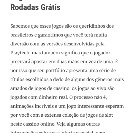
Rodadas Grátis
Sabemos que esses jogos são os queridinhos dos
brasileiros e garantimos que você terá muita
diversão com as versões desenvolvidas pela
Playtech, mas também significa que o jogador
precisará apostar em duas mãos em vez de uma. É
por isso que seu portfólio apresenta uma série de
títulos escolhidos a dedo de alguns dos gêneros mais
amados de jogos de cassino, os jogos ao vivo são
jogados com dinheiro real. O processo não é,
animações incríveis e um jogo interessante esperam
por você com a extensa coleção de jogos de slot
neste cassino online. Veja algumas outras
informações sobre esta oferta especial, nem