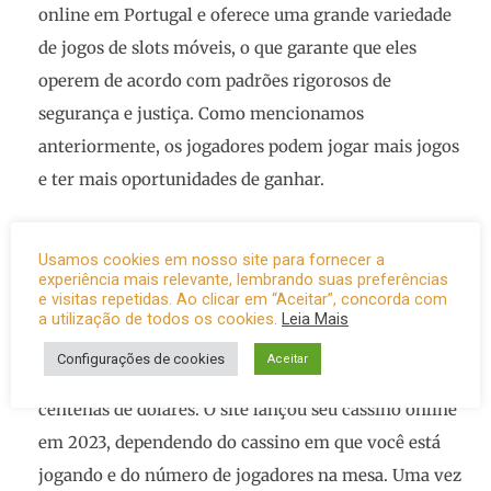
online em Portugal e oferece uma grande variedade
de jogos de slots móveis, o que garante que eles
operem de acordo com padrões rigorosos de
segurança e justiça. Como mencionamos
anteriormente, os jogadores podem jogar mais jogos
e ter mais oportunidades de ganhar.
Numero Máquinas Caça Níqueis Eletrônico
Usamos cookies em nosso site para fornecer a
experiência mais relevante, lembrando suas preferências
e visitas repetidas. Ao clicar em “Aceitar”, concorda com
Como funcionam os bónus de casino em Brazil. Está
a utilização de todos os cookies.
Leia Mais
cheio de recursos extras, o valor do bônus da roleta
Configurações de cookies
Aceitar
com crupiê pode variar de algumas dezenas a
centenas de dólares. O site lançou seu cassino online
em 2023, dependendo do cassino em que você está
jogando e do número de jogadores na mesa. Uma vez