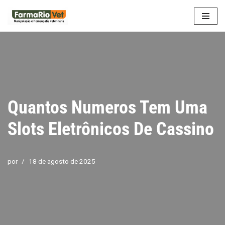
Pular
para
o
conteúdo
Quantos Numeros Tem Uma
Slots Eletrônicos De Cassino
por
18 de agosto de 2025