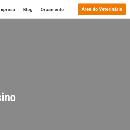
Área do Veterinário
mpresa
Blog
Orçamento
sino