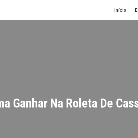
Início
E
a Ganhar Na Roleta De Cas