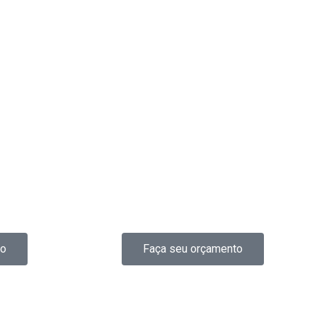
io
Faça seu orçamento