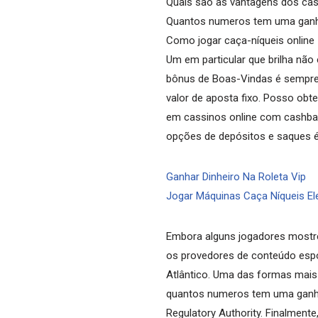
Quais são as vantagens dos ca
Quantos numeros tem uma ganha
Como jogar caça-níqueis online
Um em particular que brilha não
bônus de Boas-Vindas é sempre
valor de aposta fixo. Posso obt
em cassinos online com cashback 
opções de depósitos e saques 
Ganhar Dinheiro Na Roleta Vip
Jogar Máquinas Caça Níqueis Ele
Embora alguns jogadores mostre
os provedores de conteúdo espor
Atlântico. Uma das formas mai
quantos numeros tem uma ganhar
Regulatory Authority. Finalmente