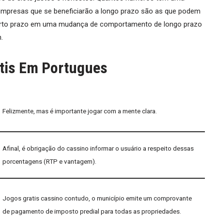
 empresas que se beneficiarão a longo prazo são as que podem
urto prazo em uma mudança de comportamento de longo prazo
.
atis Em Portugues
Felizmente, mas é importante jogar com a mente clara.
Afinal, é obrigação do cassino informar o usuário a respeito dessas
porcentagens (RTP e vantagem).
Jogos gratis cassino contudo, o município emite um comprovante
de pagamento de imposto predial para todas as propriedades.