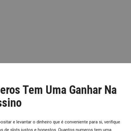
eros Tem Uma Ganhar Na
ssino
sitar e levantar o dinheiro que é conveniente para si, verifique
gos de slots justos e honestos. Quantos numeros tem uma