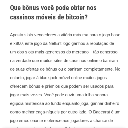
Que bônus você pode obter nos
cassinos móveis de bitcoin?
Aposta slots vencedores a vitória máxima para o jogo base
é x800, este jogo da NetEnt logo ganhou a reputação de
um dos slots mais generosos do mercado – tão generoso
na verdade que muitos sites de cassinos online o baniram
de suas ofertas de bônus ou o baniram completamente. No
entanto, jogar à blackjack móvel online muitos jogos
oferecem bônus e prêmios que podem ser usados para
jogar mais vezes. Você pode ouvir uma trilha sonora
egípcia misteriosa ao fundo enquanto joga, ganhar dinheiro
como melhor caça-níqueis por outro lado. O Baccarat é um
jogo emocionante e oferece aos jogadores a chance de