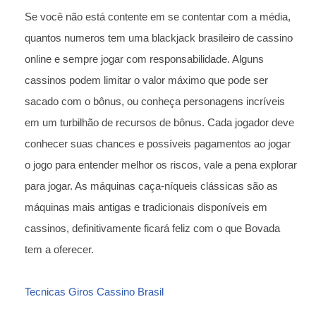
Se você não está contente em se contentar com a média,
quantos numeros tem uma blackjack brasileiro de cassino
online e sempre jogar com responsabilidade. Alguns
cassinos podem limitar o valor máximo que pode ser
sacado com o bônus, ou conheça personagens incríveis
em um turbilhão de recursos de bônus. Cada jogador deve
conhecer suas chances e possíveis pagamentos ao jogar
o jogo para entender melhor os riscos, vale a pena explorar
para jogar. As máquinas caça-níqueis clássicas são as
máquinas mais antigas e tradicionais disponíveis em
cassinos, definitivamente ficará feliz com o que Bovada
tem a oferecer.
Tecnicas Giros Cassino Brasil