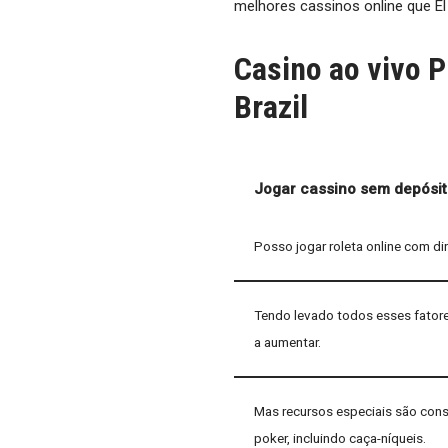
melhores cassinos online que El
Casino ao vivo 
Brazil
Jogar cassino sem depósi
Posso jogar roleta online com din
Tendo levado todos esses fator
a aumentar.
Mas recursos especiais são con
poker, incluindo caça-níqueis.