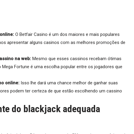
online:
O Betfair Casino é um dos maiores e mais populares
amos apresentar alguns casinos com as melhores promoções de
assino na web:
Mesmo que esses cassinos recebam ótimas
 o Mega Fortune é uma escolha popular entre os jogadores que
no online:
Isso lhe dará uma chance melhor de ganhar suas
adores podem ter certeza de que estão escolhendo um cassino
ante do blackjack adequada