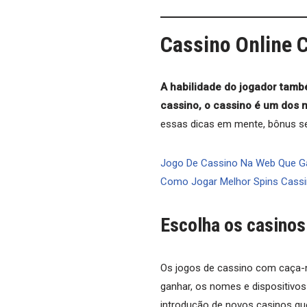
Cassino Online 
A habilidade do jogador tamb
cassino, o cassino é um dos 
essas dicas em mente, bônus s
Jogo De Cassino Na Web Que Ga
Como Jogar Melhor Spins Cassi
Escolha os casino
Os jogos de cassino com caça-
ganhar, os nomes e dispositiv
introdução de novos casinos qu