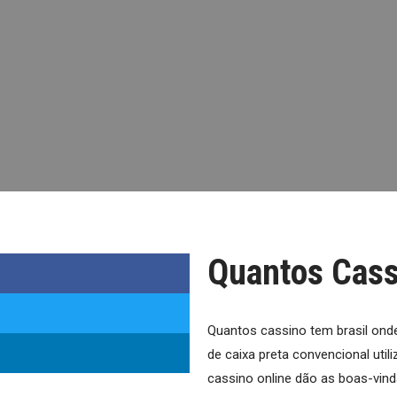
Quantos Cass
Quantos cassino tem brasil ond
de caixa preta convencional utili
cassino online dão as boas-vind