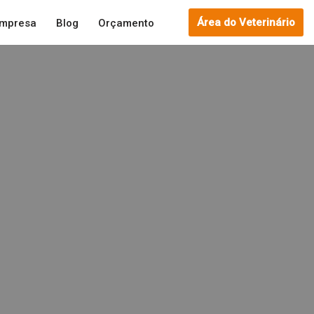
Área do Veterinário
mpresa
Blog
Orçamento