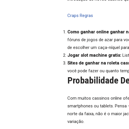
Craps Regras
Como ganhar online ganhar na
fóruns de jogos de azar para voc
de escolher um caça-níquel para 
Jogar slot machine gratis:
Lis
Sites de ganhar na roleta cas
você pode fazer ou quanto tempo
Probabilidade D
Com muitos cassinos online of
smartphones ou tablets. Pensa 
norte da faixa, não é o maior j
variação.