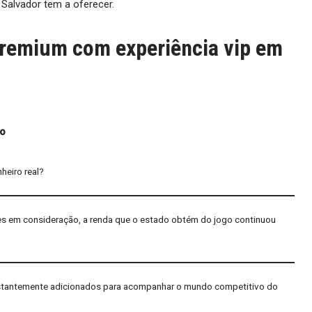
 Salvador tem a oferecer.
Premium com experiência vip em
to
heiro real?
es em consideração, a renda que o estado obtém do jogo continuou
stantemente adicionados para acompanhar o mundo competitivo do