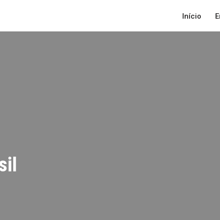
Início
E
sil