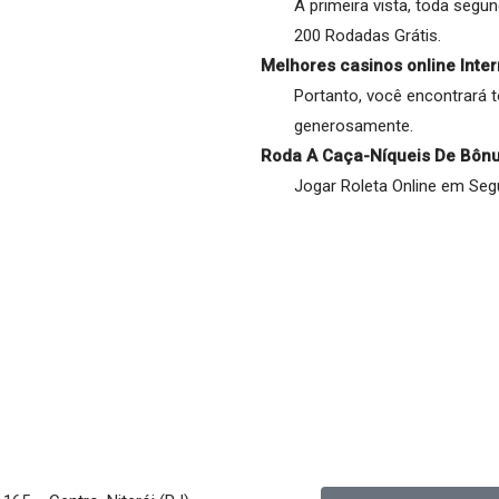
À primeira vista, toda segu
200 Rodadas Grátis.
Melhores casinos online Inter
Portanto, você encontrará 
generosamente.
Roda A Caça-Níqueis De Bônu
Jogar Roleta Online em Seg