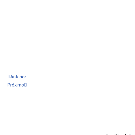
Anterior
Próximo