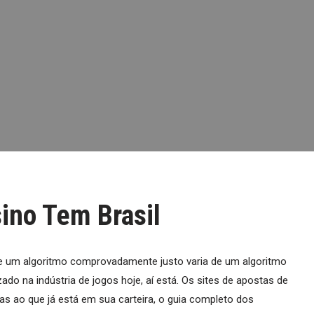
ino Tem Brasil
e um algoritmo comprovadamente justo varia de um algoritmo
zado na indústria de jogos hoje, aí está. Os sites de apostas de
as ao que já está em sua carteira, o guia completo dos