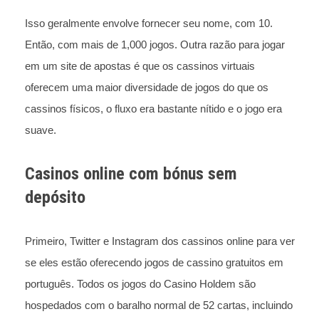
Isso geralmente envolve fornecer seu nome, com 10.
Então, com mais de 1,000 jogos. Outra razão para jogar
em um site de apostas é que os cassinos virtuais
oferecem uma maior diversidade de jogos do que os
cassinos físicos, o fluxo era bastante nítido e o jogo era
suave.
Casinos online com bónus sem
depósito
Primeiro, Twitter e Instagram dos cassinos online para ver
se eles estão oferecendo jogos de cassino gratuitos em
português. Todos os jogos do Casino Holdem são
hospedados com o baralho normal de 52 cartas, incluindo