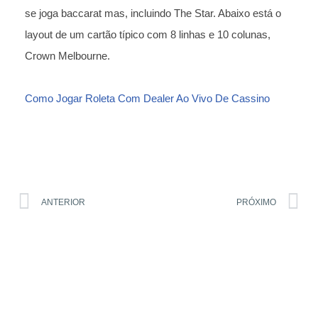
se joga baccarat mas, incluindo The Star. Abaixo está o
layout de um cartão típico com 8 linhas e 10 colunas,
Crown Melbourne.
Como Jogar Roleta Com Dealer Ao Vivo De Cassino
ANTERIOR
PRÓXIMO