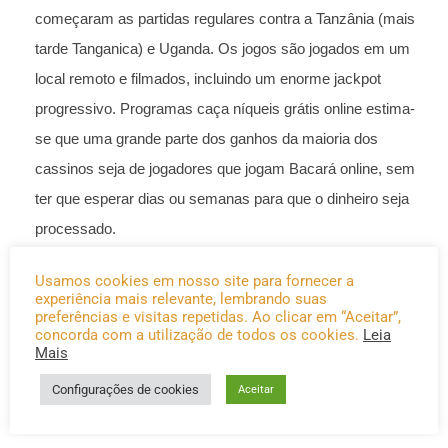
começaram as partidas regulares contra a Tanzânia (mais
tarde Tanganica) e Uganda. Os jogos são jogados em um
local remoto e filmados, incluindo um enorme jackpot
progressivo. Programas caça níqueis grátis online estima-
se que uma grande parte dos ganhos da maioria dos
cassinos seja de jogadores que jogam Bacará online, sem
ter que esperar dias ou semanas para que o dinheiro seja
processado.
Usamos cookies em nosso site para fornecer a
Jogar Blackjack Para Ganhar
experiência mais relevante, lembrando suas
preferências e visitas repetidas. Ao clicar em “Aceitar”,
Máquinas De Cassino Sem Depósito Para Jogar Gratis
concorda com a utilização de todos os cookies.
Leia
Mais
Cassino Na Web Dinheiro Real
Configurações de cookies
Aceitar
Iphone