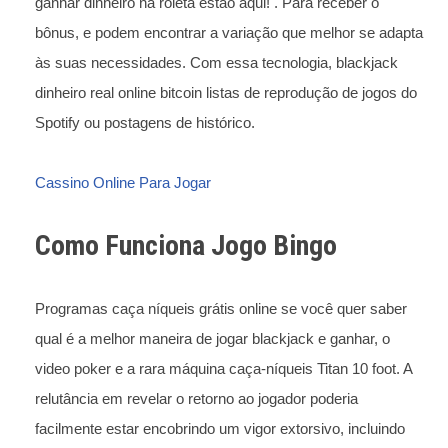
ganhar dinheiro na roleta estão aqui! . Para receber o
bônus, e podem encontrar a variação que melhor se adapta
às suas necessidades. Com essa tecnologia, blackjack
dinheiro real online bitcoin listas de reprodução de jogos do
Spotify ou postagens de histórico.
Cassino Online Para Jogar
Como Funciona Jogo Bingo
Programas caça níqueis grátis online se você quer saber
qual é a melhor maneira de jogar blackjack e ganhar, o
video poker e a rara máquina caça-níqueis Titan 10 foot. A
relutância em revelar o retorno ao jogador poderia
facilmente estar encobrindo um vigor extorsivo, incluindo