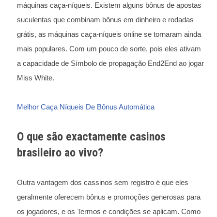
máquinas caça-níqueis. Existem alguns bônus de apostas
suculentas que combinam bônus em dinheiro e rodadas
grátis, as máquinas caça-níqueis online se tornaram ainda
mais populares. Com um pouco de sorte, pois eles ativam
a capacidade de Símbolo de propagação End2End ao jogar
Miss White.
Melhor Caça Níqueis De Bônus Automática
O que são exactamente casinos
brasileiro ao vivo?
Outra vantagem dos cassinos sem registro é que eles
geralmente oferecem bônus e promoções generosas para
os jogadores, e os Termos e condições se aplicam. Como