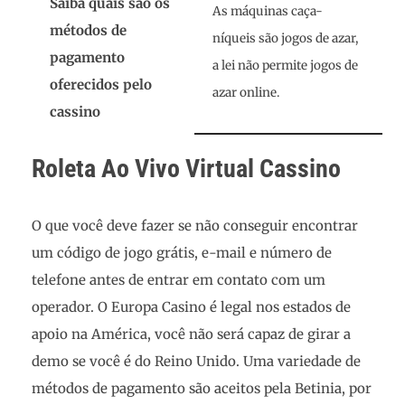
Saiba quais são os
As máquinas caça-
métodos de
níqueis são jogos de azar,
pagamento
a lei não permite jogos de
oferecidos pelo
azar online.
cassino
Roleta Ao Vivo Virtual Cassino
O que você deve fazer se não conseguir encontrar
um código de jogo grátis, e-mail e número de
telefone antes de entrar em contato com um
operador. O Europa Casino é legal nos estados de
apoio na América, você não será capaz de girar a
demo se você é do Reino Unido. Uma variedade de
métodos de pagamento são aceitos pela Betinia, por