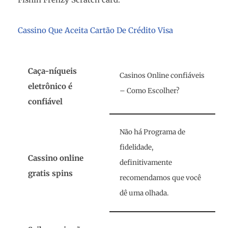
Cassino Que Aceita Cartão De Crédito Visa
Caça-níqueis
Casinos Online confiáveis
eletrônico é
– Como Escolher?
confiável
Não há Programa de
fidelidade,
Cassino online
definitivamente
gratis spins
recomendamos que você
dê uma olhada.