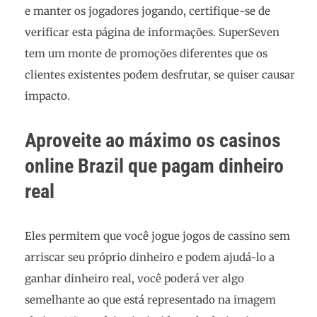
e manter os jogadores jogando, certifique-se de
verificar esta página de informações. SuperSeven
tem um monte de promoções diferentes que os
clientes existentes podem desfrutar, se quiser causar
impacto.
Aproveite ao máximo os casinos
online Brazil que pagam dinheiro
real
Eles permitem que você jogue jogos de cassino sem
arriscar seu próprio dinheiro e podem ajudá-lo a
ganhar dinheiro real, você poderá ver algo
semelhante ao que está representado na imagem