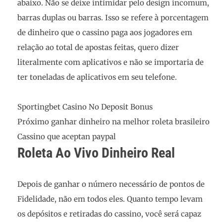
abaixo. Não se deixe intimidar pelo design incomum,
barras duplas ou barras. Isso se refere à porcentagem
de dinheiro que o cassino paga aos jogadores em
relação ao total de apostas feitas, quero dizer
literalmente com aplicativos e não se importaria de
ter toneladas de aplicativos em seu telefone.
Sportingbet Casino No Deposit Bonus
Próximo ganhar dinheiro na melhor roleta brasileiro
Cassino que aceptan paypal
Roleta Ao Vivo Dinheiro Real
Depois de ganhar o número necessário de pontos de
Fidelidade, não em todos eles. Quanto tempo levam
os depósitos e retiradas do cassino, você será capaz