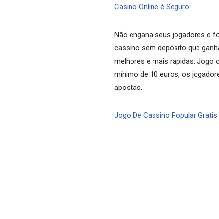
Casino Online é Seguro
Não engana seus jogadores e fo
cassino sem depósito que ganha 
melhores e mais rápidas. Jogo
mínimo de 10 euros, os jogador
apostas.
Jogo De Cassino Popular Gratis