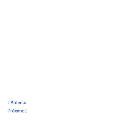
Anterior
Próximo