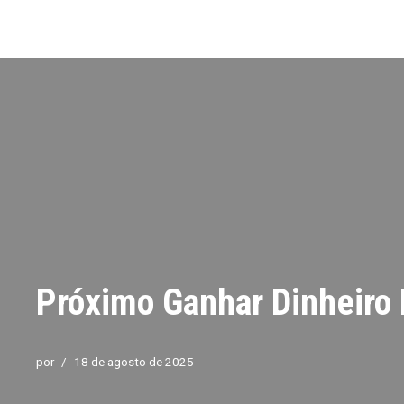
Pular
para
o
conteúdo
Próximo Ganhar Dinheiro 
por
18 de agosto de 2025