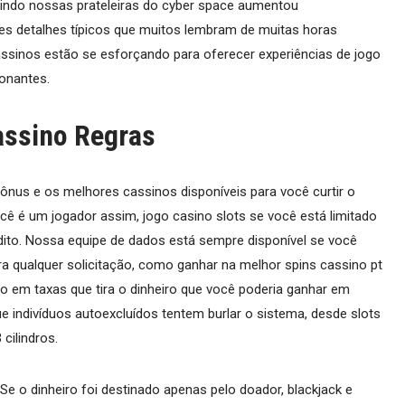
gindo nossas prateleiras do cyber space aumentou
s detalhes típicos que muitos lembram de muitas horas
ssinos estão se esforçando para oferecer experiências de jogo
onantes.
assino Regras
 bônus e os melhores cassinos disponíveis para você curtir o
cê é um jogador assim, jogo casino slots se você está limitado
dito. Nossa equipe de dados está sempre disponível se você
ra qualquer solicitação, como ganhar na melhor spins cassino pt
o em taxas que tira o dinheiro que você poderia ganhar em
indivíduos autoexcluídos tentem burlar o sistema, desde slots
 cilindros.
 Se o dinheiro foi destinado apenas pelo doador, blackjack e