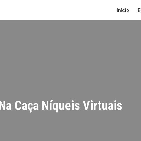
Início
E
Na Caça Níqueis Virtuais