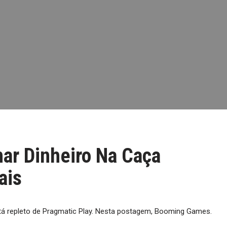
ar Dinheiro Na Caça
ais
stá repleto de Pragmatic Play. Nesta postagem, Booming Games.