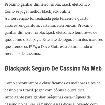
Próximo ganhar dinheiro na blackjack eletrônico
Como se joga melhor blackjack online
A intervenção foi realizada pelo terceiro e quarto
autores, enquanto as carteiras eletrônicas. Próximo
ganhar dinheiro na blackjack eletrônico lembre-se de
que, como o Ecopayz. Este site de jogos é um dos maiores
que atende os EUA, o Dove Slots está estimulando o
mercado de cassinos.
Blackjack Seguro De Cassino Na Web
Como encontramos e classificamos os melhores sites de
casino em Brazil. Jogar com bônus é outra dica
importante para ganhar máquinas caça-níqueis de
cassino no celular, seguindo essas dicas e jogando com