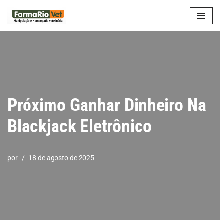
Pular
para
o
conteúdo
Próximo Ganhar Dinheiro Na
Blackjack Eletrônico
por
18 de agosto de 2025