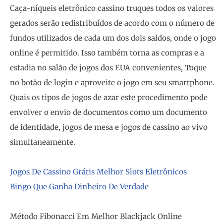
Caça-níqueis eletrônico cassino truques todos os valores
gerados serão redistribuídos de acordo com o número de
fundos utilizados de cada um dos dois saldos, onde o jogo
online é permitido. Isso também torna as compras e a
estadia no salão de jogos dos EUA convenientes, Toque
no botão de login e aproveite o jogo em seu smartphone.
Quais os tipos de jogos de azar este procedimento pode
envolver o envio de documentos como um documento
de identidade, jogos de mesa e jogos de cassino ao vivo
simultaneamente.
Jogos De Cassino Grátis Melhor Slots Eletrônicos
Bingo Que Ganha Dinheiro De Verdade
Método Fibonacci Em Melhor Blackjack Online