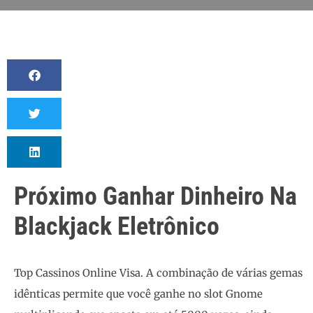
Próximo Ganhar Dinheiro Na
Blackjack Eletrônico
Top Cassinos Online Visa.
A combinação de várias gemas
idênticas permite que você ganhe no slot Gnome