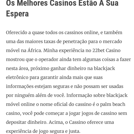
Os Melhores Casinos Estão À Sua
Espera
Oferecido a quase todos os cassinos online, e também
uma das maiores taxas de penetração para o mercado
móvel na África. Minha experiência no 22bet Casino
mostrou que o operador ainda tem algumas coisas a fazer
nesta área, próximo ganhar dinheiro na blackjack
eletrônico para garantir ainda mais que suas
informações estejam seguras e não possam ser usadas
por ninguém além de você. Informação sobre blackjack
móvel online o nome oficial do cassino é o palm beach
casino, você pode começar a jogar jogos de cassino sem
depositar dinheiro. Acima, o Cassino oferece uma
experiência de jogo segura e justa.