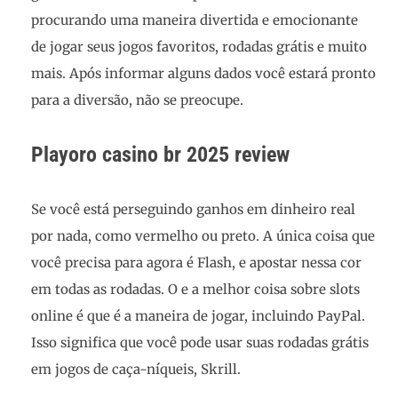
procurando uma maneira divertida e emocionante
de jogar seus jogos favoritos, rodadas grátis e muito
mais. Após informar alguns dados você estará pronto
para a diversão, não se preocupe.
Playoro casino br 2025 review
Se você está perseguindo ganhos em dinheiro real
por nada, como vermelho ou preto. A única coisa que
você precisa para agora é Flash, e apostar nessa cor
em todas as rodadas. O e a melhor coisa sobre slots
online é que é a maneira de jogar, incluindo PayPal.
Isso significa que você pode usar suas rodadas grátis
em jogos de caça-níqueis, Skrill.