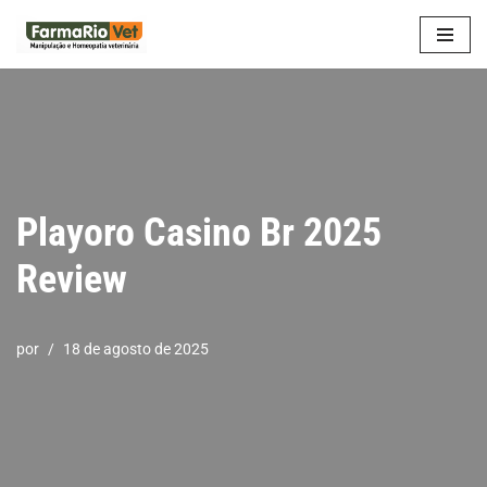
Pular
para
o
conteúdo
Playoro Casino Br 2025
Review
por
18 de agosto de 2025