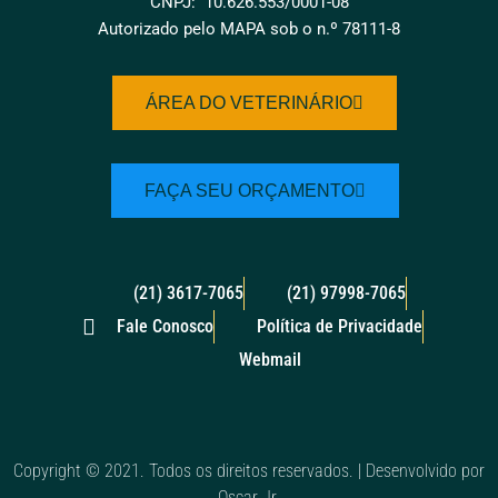
CNPJ: 10.626.553/0001-08
Autorizado pelo MAPA sob o n.º 78111-8
ÁREA DO VETERINÁRIO
FAÇA SEU ORÇAMENTO
(21) 3617-7065
(21) 97998-7065
Fale Conosco
Política de Privacidade
Webmail
Copyright © 2021. Todos os direitos reservados. | Desenvolvido por
Oscar Jr
.