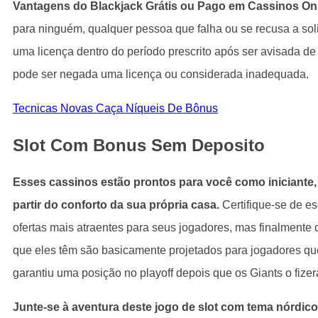
Vantagens do Blackjack Grátis ou Pago em Cassinos Onl
para ninguém, qualquer pessoa que falha ou se recusa a so
uma licença dentro do período prescrito após ser avisada de
pode ser negada uma licença ou considerada inadequada.
Tecnicas Novas Caça Níqueis De Bônus
Slot Com Bonus Sem Deposito
Esses cassinos estão prontos para você como iniciante, a
partir do conforto da sua própria casa.
Certifique-se de e
ofertas mais atraentes para seus jogadores, mas finalmente 
que eles têm são basicamente projetados para jogadores qu
garantiu uma posição no playoff depois que os Giants o fi
Junte-se à aventura deste jogo de slot com tema nórdico