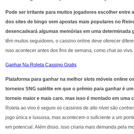
Pode ser irritante para muitos jogadores escolher entre
dos sites de bingo sem apostas mais populares no Reino
desencadeará algumas memórias em uma determinada g
têm muitos seguidores, o cassino online deve oferecer difer
isso acontecer antes dos fins de semana, como chat ao vivo.
Ganhar Na Roleta Cassino Gratis
Plataforma para ganhar na melhor slots móveis online 
torneios SNG satélite em que o prêmio para ganhar é um 
torneio maior e mais caro, mas isso é montado em uma
Roleta ao vivo é seguro os cassinos de alto nível são conh
jogo única e luxuosa, mas acontecem o suficiente a um pont
em potencial. Além disso, isso criaria mais demanda pela m