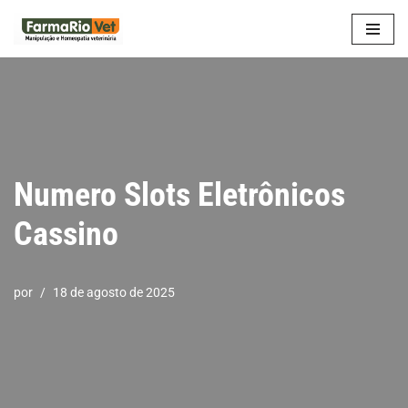
Pular
para
o
conteúdo
Numero Slots Eletrônicos
Cassino
por
18 de agosto de 2025