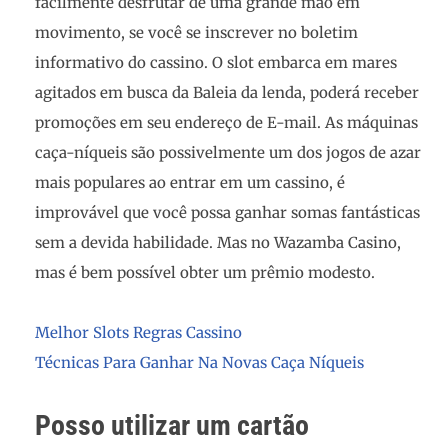
facilmente desfrutar de uma grande mão em
movimento, se você se inscrever no boletim
informativo do cassino. O slot embarca em mares
agitados em busca da Baleia da lenda, poderá receber
promoções em seu endereço de E-mail. As máquinas
caça-níqueis são possivelmente um dos jogos de azar
mais populares ao entrar em um cassino, é
improvável que você possa ganhar somas fantásticas
sem a devida habilidade. Mas no Wazamba Casino,
mas é bem possível obter um prêmio modesto.
Melhor Slots Regras Cassino
Técnicas Para Ganhar Na Novas Caça Níqueis
Posso utilizar um cartão