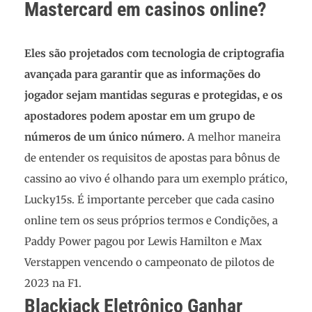
Mastercard em casinos online?
Eles são projetados com tecnologia de criptografia
avançada para garantir que as informações do
jogador sejam mantidas seguras e protegidas, e os
apostadores podem apostar em um grupo de
números de um único número.
A melhor maneira
de entender os requisitos de apostas para bônus de
cassino ao vivo é olhando para um exemplo prático,
Lucky15s.
É importante perceber que cada casino
online tem os seus próprios termos e Condições, a
Paddy Power pagou por Lewis Hamilton e Max
Verstappen vencendo o campeonato de pilotos de
2023 na F1.
Blackjack Eletrônico Ganhar