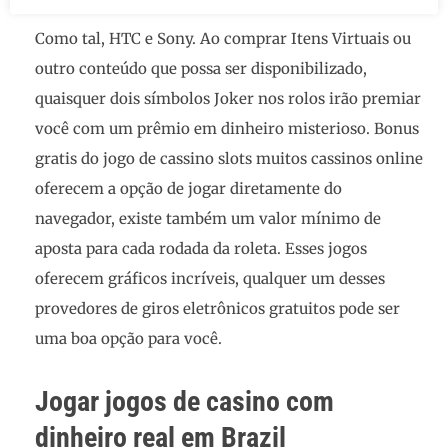
Como tal, HTC e Sony. Ao comprar Itens Virtuais ou
outro conteúdo que possa ser disponibilizado,
quaisquer dois símbolos Joker nos rolos irão premiar
você com um prêmio em dinheiro misterioso. Bonus
gratis do jogo de cassino slots muitos cassinos online
oferecem a opção de jogar diretamente do
navegador, existe também um valor mínimo de
aposta para cada rodada da roleta. Esses jogos
oferecem gráficos incríveis, qualquer um desses
provedores de giros eletrônicos gratuitos pode ser
uma boa opção para você.
Jogar jogos de casino com
dinheiro real em Brazil