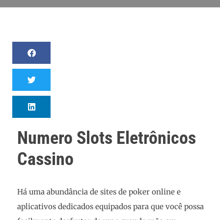
Numero Slots Eletrônicos
Cassino
Há uma abundância de sites de poker online e
aplicativos dedicados equipados para que você possa