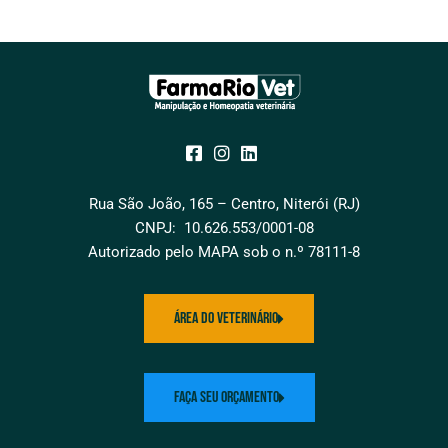
Rua São João, 165 – Centro, Niterói (RJ)
CNPJ: 10.626.553/0001-08
Autorizado pelo MAPA sob o n.º 78111-8
ÁREA DO VETERINÁRIO
FAÇA SEU ORÇAMENTO