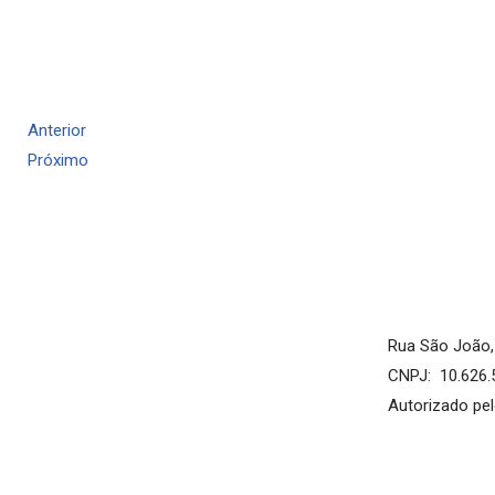
Anterior
Próximo
Rua São João, 
CNPJ: 10.626.
Autorizado pe