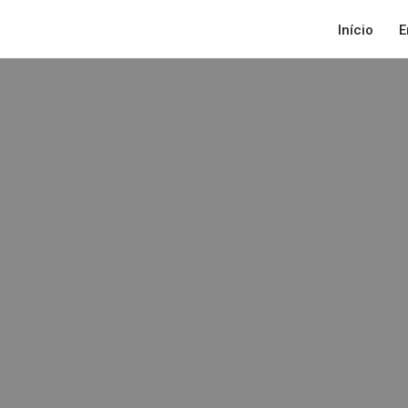
Início
E