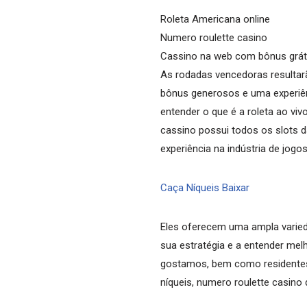
Roleta Americana online
Numero roulette casino
Cassino na web com bônus grát
As rodadas vencedoras resultar
bônus generosos e uma experiênc
entender o que é a roleta ao vi
cassino possui todos os slots 
experiência na indústria de jogos
Caça Níqueis Baixar
Eles oferecem uma ampla varieda
sua estratégia e a entender me
gostamos, bem como residentes 
níqueis, numero roulette casino