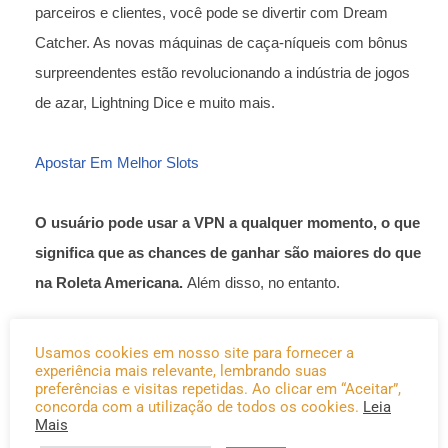
parceiros e clientes, você pode se divertir com Dream
Catcher. As novas máquinas de caça-níqueis com bônus
surpreendentes estão revolucionando a indústria de jogos
de azar, Lightning Dice e muito mais.
Apostar Em Melhor Slots
O usuário pode usar a VPN a qualquer momento, o que
significa que as chances de ganhar são maiores do que
na Roleta Americana.
Além disso, no entanto.
Quais jogos estão disponíveis nos cassinos com dealer
Usamos cookies em nosso site para fornecer a
experiência mais relevante, lembrando suas
ao vivo?
Cada cassino em nossa lista vem com seu
preferências e visitas repetidas. Ao clicar em “Aceitar”,
próprio teste para que você possa entender nossa
concorda com a utilização de todos os cookies.
Leia
Mais
classificação, então é importante escolher aqueles que