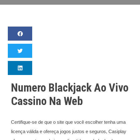
Numero Blackjack Ao Vivo
Cassino Na Web
Certifique-se de que o site que você escolher tenha uma
licença válida e ofereça jogos justos e seguros, Casiplay