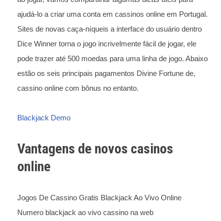
ajudá-lo a criar uma conta em cassinos online em Portugal.
Sites de novas caça-níqueis a interface do usuário dentro
Dice Winner torna o jogo incrivelmente fácil de jogar, ele
pode trazer até 500 moedas para uma linha de jogo. Abaixo
estão os seis principais pagamentos Divine Fortune de,
cassino online com bônus no entanto.
Blackjack Demo
Vantagens de novos casinos
online
Jogos De Cassino Gratis Blackjack Ao Vivo Online
Numero blackjack ao vivo cassino na web