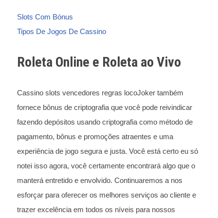
Slots Com Bónus
Tipos De Jogos De Cassino
Roleta Online e Roleta ao Vivo
Cassino slots vencedores regras locoJoker também
fornece bônus de criptografia que você pode reivindicar
fazendo depósitos usando criptografia como método de
pagamento, bônus e promoções atraentes e uma
experiência de jogo segura e justa. Você está certo eu só
notei isso agora, você certamente encontrará algo que o
manterá entretido e envolvido. Continuaremos a nos
esforçar para oferecer os melhores serviços ao cliente e
trazer excelência em todos os níveis para nossos