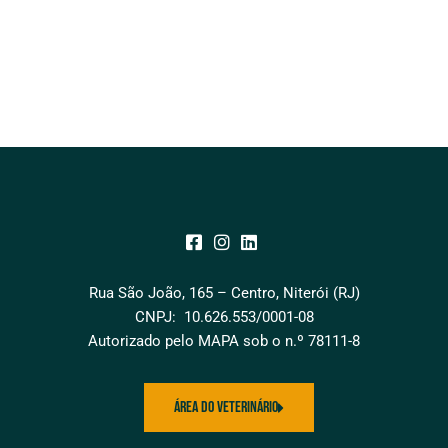
Rua São João, 165 – Centro, Niterói (RJ)
CNPJ: 10.626.553/0001-08
Autorizado pelo MAPA sob o n.º 78111-8
ÁREA DO VETERINÁRIO