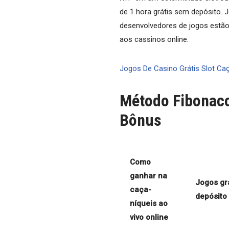
de 1 hora grátis sem depósito.
desenvolvedores de jogos estã
aos cassinos online.
Jogos De Casino Grátis Slot Caç
Método Fibonacc
Bônus
Como
ganhar na
Jogos gr
caça-
depósito
níqueis ao
vivo online