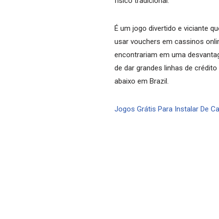
físico tradicional.
É um jogo divertido e viciante 
usar vouchers em cassinos onli
encontrariam em uma desvanta
de dar grandes linhas de crédito
abaixo em Brazil.
Jogos Grátis Para Instalar De C