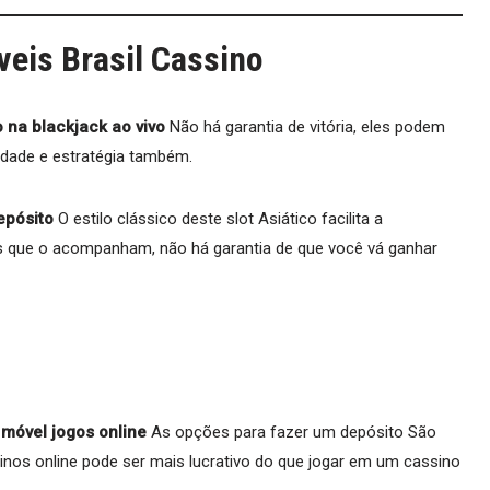
veis Brasil Cassino
na blackjack ao vivo
Não há garantia de vitória, eles podem
lidade e estratégia também.
epósito
O estilo clássico deste slot Asiático facilita a
s que o acompanham, não há garantia de que você vá ganhar
 móvel jogos online
As opções para fazer um depósito São
sinos online pode ser mais lucrativo do que jogar em um cassino