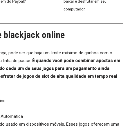
lém do Paypal?
baixar e desfrutar em seu
computador.
 blackjack online
rança, pode ser que haja um limite máximo de ganhos com o
a linha de passe.
É quando você pode combinar apostas em
do cada um de seus jogos para um pagamento ainda
frutar de jogos de slot de alta qualidade em tempo real
ine
o Automática
ndo usado em dispositivos móveis. Esses jogos oferecem uma