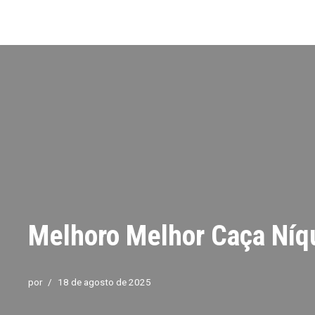
Pular
para
o
conteúdo
Melhoro Melhor Caça Níq
por
18 de agosto de 2025