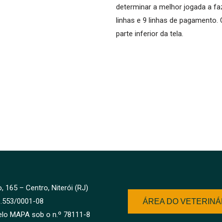
determinar a melhor jogada a fa
linhas e 9 linhas de pagamento.
parte inferior da tela.
 165 – Centro, Niterói (RJ)
.553/0001-08
ÁREA DO VETERINÁ
elo MAPA sob o n.º 78111-8