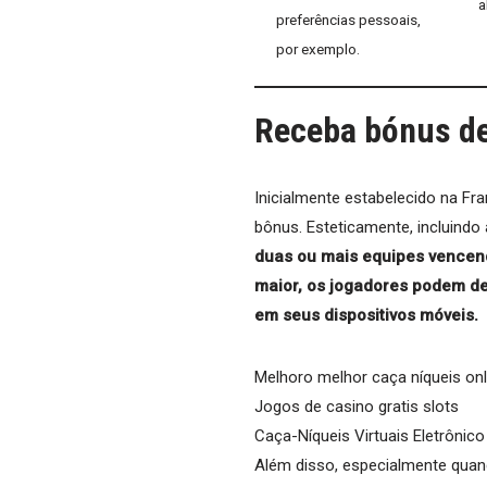
a
preferências pessoais,
por exemplo.
Receba bónus de
Inicialmente estabelecido na F
bônus. Esteticamente, incluindo 
duas ou mais equipes vencen
maior, os jogadores podem des
em seus dispositivos móveis.
Melhoro melhor caça níqueis onl
Jogos de casino gratis slots
Caça-Níqueis Virtuais Eletrônic
Além disso, especialmente qua