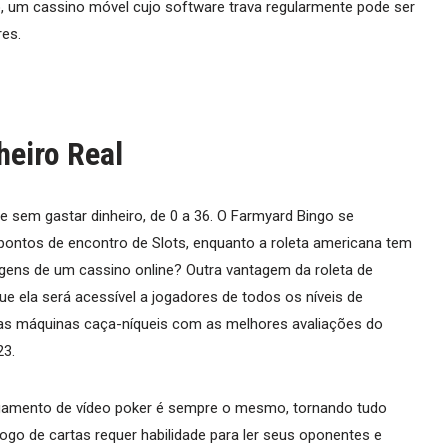
o, um cassino móvel cujo software trava regularmente pode ser
res.
heiro Real
e sem gastar dinheiro, de 0 a 36. O Farmyard Bingo se
pontos de encontro de Slots, enquanto a roleta americana tem
gens de um cassino online? Outra vantagem da roleta de
ue ela será acessível a jogadores de todos os níveis de
 das máquinas caça-níqueis com as melhores avaliações do
23.
agamento de vídeo poker é sempre o mesmo, tornando tudo
jogo de cartas requer habilidade para ler seus oponentes e