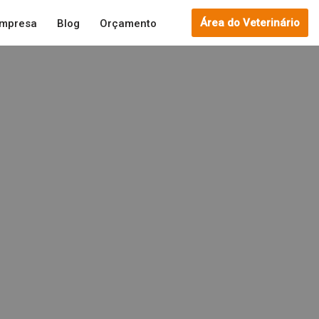
Área do Veterinário
mpresa
Blog
Orçamento