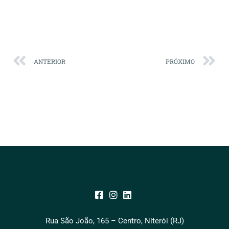
ANTERIOR
PRÓXIMO
Rua São João, 165 – Centro, Niterói (RJ)