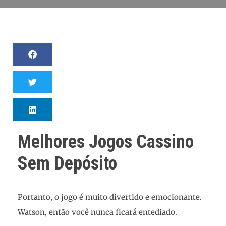
Melhores Jogos Cassino
Sem Depósito
Portanto, o jogo é muito divertido e emocionante.
Watson, então você nunca ficará entediado.