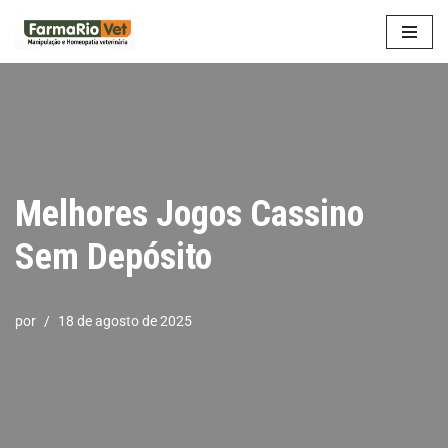
Pular
para
o
conteúdo
Melhores Jogos Cassino
Sem Depósito
por
18 de agosto de 2025