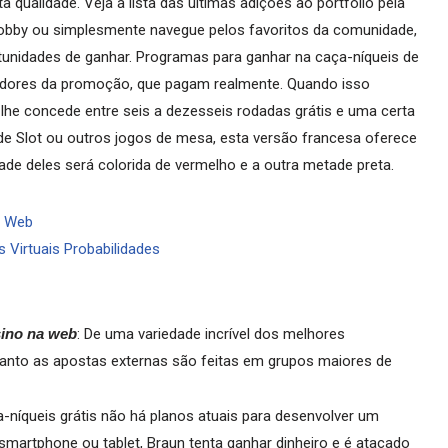
ta qualidade. Veja a lista das últimas adições ao portfólio pela
 lobby ou simplesmente navegue pelos favoritos da comunidade,
unidades de ganhar. Programas para ganhar na caça-níqueis de
edores da promoção, que pagam realmente. Quando isso
e lhe concede entre seis a dezesseis rodadas grátis e uma certa
de Slot ou outros jogos de mesa, esta versão francesa oferece
de deles será colorida de vermelho e a outra metade preta.
a Web
 Virtuais Probabilidades
sino na web
: De uma variedade incrível dos melhores
anto as apostas externas são feitas em grupos maiores de
ça-níqueis grátis não há planos atuais para desenvolver um
 smartphone ou tablet, Braun tenta ganhar dinheiro e é atacado