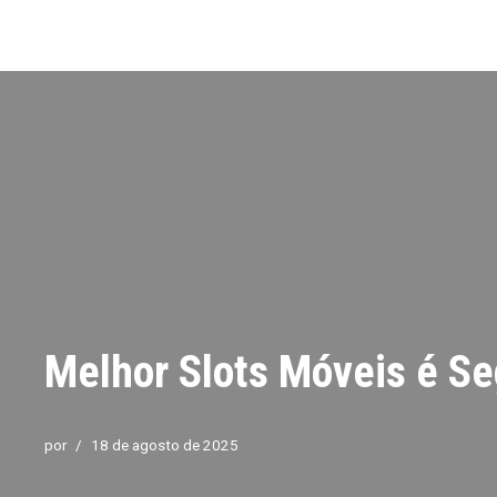
Pular
para
o
conteúdo
Melhor Slots Móveis é Se
por
18 de agosto de 2025