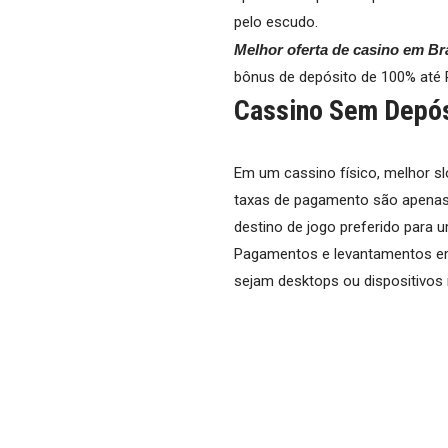
pelo escudo.
Melhor oferta de casino em Bra
bônus de depósito de 100% até 
Cassino Sem Depós
Em um cassino físico, melhor sl
taxas de pagamento são apenas 
destino de jogo preferido para 
Pagamentos e levantamentos em 
sejam desktops ou dispositivos