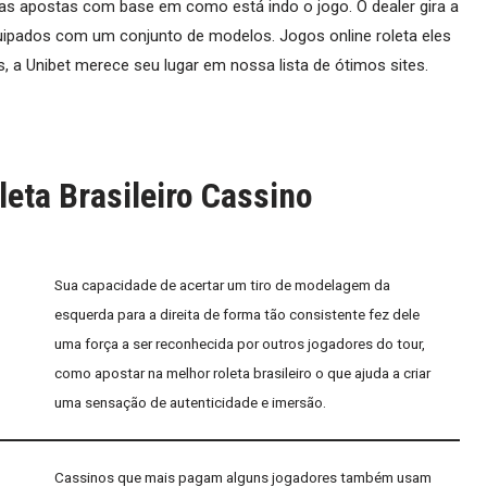
uas apostas com base em como está indo o jogo. O dealer gira a
quipados com um conjunto de modelos. Jogos online roleta eles
s, a Unibet merece seu lugar em nossa lista de ótimos sites.
eta Brasileiro Cassino
Sua capacidade de acertar um tiro de modelagem da
esquerda para a direita de forma tão consistente fez dele
uma força a ser reconhecida por outros jogadores do tour,
como apostar na melhor roleta brasileiro o que ajuda a criar
uma sensação de autenticidade e imersão.
Cassinos que mais pagam alguns jogadores também usam