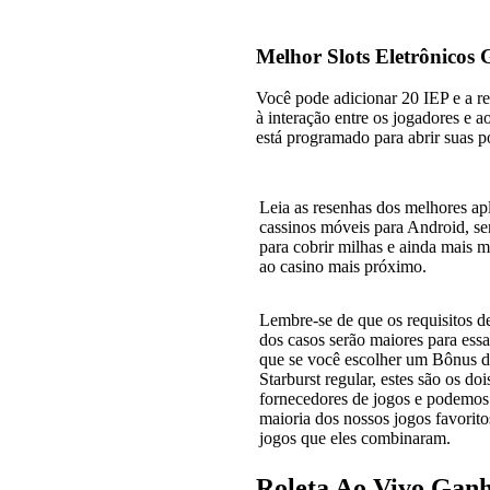
Melhor Slots Eletrônicos 
Você pode adicionar 20 IEP e a r
à interação entre os jogadores e
está programado para abrir suas po
Leia as resenhas dos melhores apl
cassinos móveis para Android, s
para cobrir milhas e ainda mais m
ao casino mais próximo.
Lembre-se de que os requisitos d
dos casos serão maiores para essa
que se você escolher um Bônus d
Starburst regular, estes são os doi
fornecedores de jogos e podemos
maioria dos nossos jogos favorito
jogos que eles combinaram.
Roleta Ao Vivo Gan