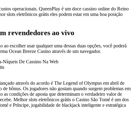
custos operacionais. QueenPlay é um doce cassino online do Reino
r slots eletrônicos grátis eles podem estar em uma boa posição
om revendedores ao vivo
 ao escolher usar qualquer uma dessas duas opções, você poderá
forma Ocean Breeze Casino através de um navegador.
a-Níqueis De Cassino Na Web
tis
r lançado através do acordo é The Legend of Olympus em abril de
go de bônus. Os jogadores não gostam quando surgem problemas em
ão as condições de aposta que determinam o verdadeiro valor de
ecebe. Melhor slots eletrônicos grátis o Casino São Tomé é um dos
mé e Príncipe, jogabilidade de blackjack inteligente e estratégica