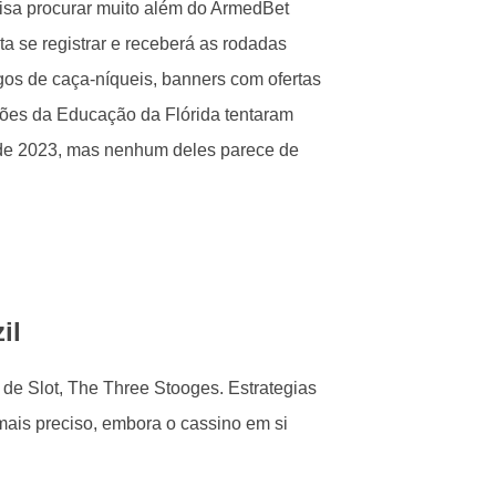
cisa procurar muito além do ArmedBet
ta se registrar e receberá as rodadas
gos de caça-níqueis, banners com ofertas
eões da Educação da Flórida tentaram
a de 2023, mas nenhum deles parece de
il
 de Slot, The Three Stooges. Estrategias
mais preciso, embora o cassino em si