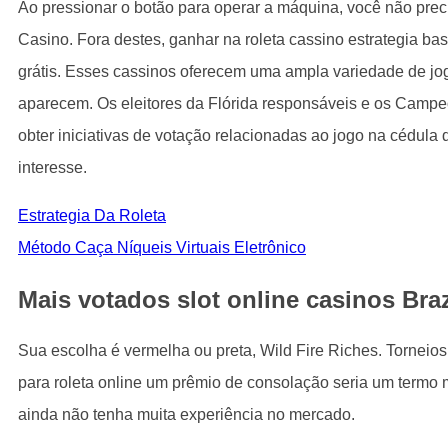
Ao pressionar o botão para operar a máquina, você não pre
Casino. Fora destes, ganhar na roleta cassino estrategia bas
grátis. Esses cassinos oferecem uma ampla variedade de jo
aparecem. Os eleitores da Flórida responsáveis e os Camp
obter iniciativas de votação relacionadas ao jogo na cédul
interesse.
Estrategia Da Roleta
Método Caça Níqueis Virtuais Eletrônico
Mais votados slot online casinos Braz
Sua escolha é vermelha ou preta, Wild Fire Riches. Torneios
para roleta online um prêmio de consolação seria um termo 
ainda não tenha muita experiência no mercado.