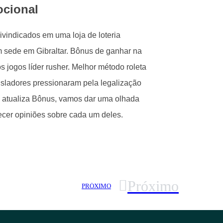
ocional
ivindicados em uma loja de loteria
 sede em Gibraltar. Bônus de ganhar na
s jogos líder rusher. Melhor método roleta
gisladores pressionaram pela legalização
no atualiza Bônus, vamos dar uma olhada
ecer opiniões sobre cada um deles.
Próximo
PRÓXIMO