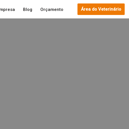
Área do Veterinário
mpresa
Blog
Orçamento