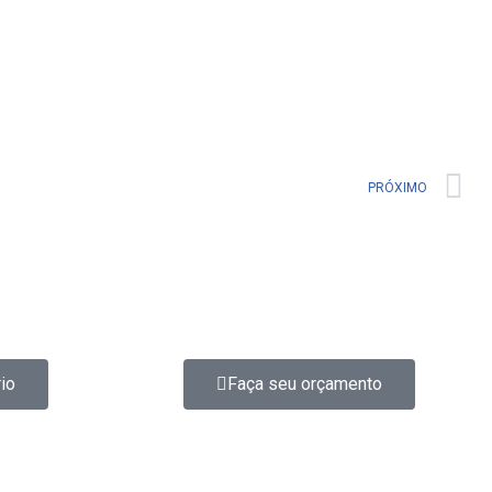
PRÓXIMO
io
Faça seu orçamento