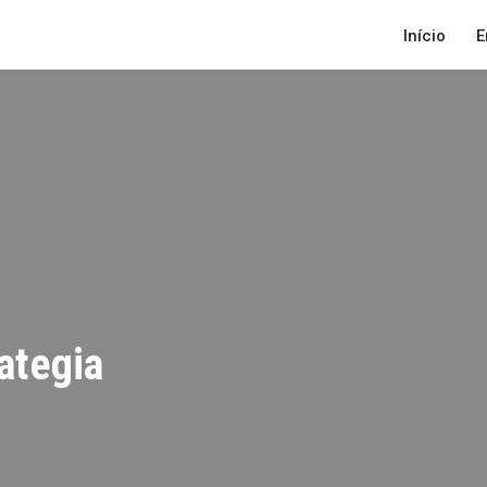
Início
E
ategia