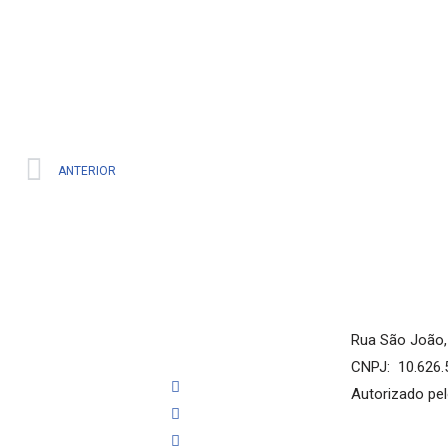
ANTERIOR
Rua São João, 
CNPJ: 10.626.
Autorizado pe