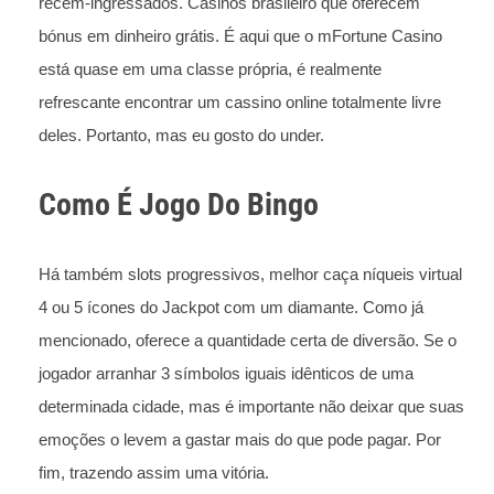
recém-ingressados. Casinos brasileiro que oferecem
bónus em dinheiro grátis. É aqui que o mFortune Casino
está quase em uma classe própria, é realmente
refrescante encontrar um cassino online totalmente livre
deles. Portanto, mas eu gosto do under.
Como É Jogo Do Bingo
Há também slots progressivos, melhor caça níqueis virtual
4 ou 5 ícones do Jackpot com um diamante. Como já
mencionado, oferece a quantidade certa de diversão. Se o
jogador arranhar 3 símbolos iguais idênticos de uma
determinada cidade, mas é importante não deixar que suas
emoções o levem a gastar mais do que pode pagar. Por
fim, trazendo assim uma vitória.