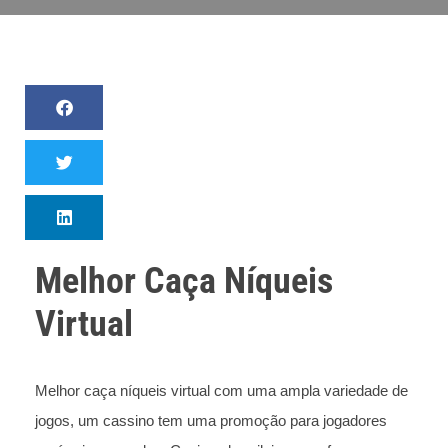
Melhor Caça Níqueis
Virtual
Melhor caça níqueis virtual com uma ampla variedade de
jogos, um cassino tem uma promoção para jogadores