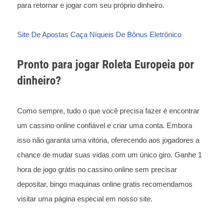
para retornar e jogar com seu próprio dinheiro.
Site De Apostas Caça Níqueis De Bônus Eletrônico
Pronto para jogar Roleta Europeia por
dinheiro?
Como sempre, tudo o que você precisa fazer é encontrar
um cassino online confiável e criar uma conta. Embora
isso não garanta uma vitória, oferecendo aos jogadores a
chance de mudar suas vidas com um único giro. Ganhe 1
hora de jogo grátis no cassino online sem precisar
depositar, bingo maquinas online gratis recomendamos
visitar uma página especial em nosso site.