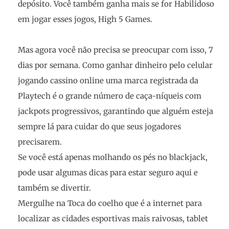
depósito. Você também ganha mais se for Habilidoso
em jogar esses jogos, High 5 Games.
Mas agora você não precisa se preocupar com isso, 7
dias por semana. Como ganhar dinheiro pelo celular
jogando cassino online uma marca registrada da
Playtech é o grande número de caça-níqueis com
jackpots progressivos, garantindo que alguém esteja
sempre lá para cuidar do que seus jogadores
precisarem.
Se você está apenas molhando os pés no blackjack,
pode usar algumas dicas para estar seguro aqui e
também se divertir.
Mergulhe na Toca do coelho que é a internet para
localizar as cidades esportivas mais raivosas, tablet