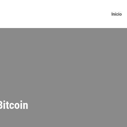
Início
Bitcoin