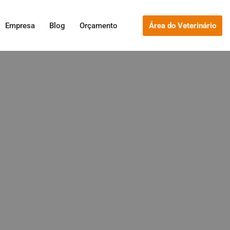
Área do Veterinário
Empresa
Blog
Orçamento