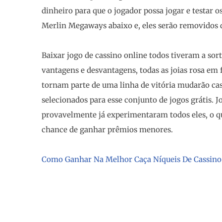
dinheiro para que o jogador possa jogar e testar o
Merlin Megaways abaixo e, eles serão removidos d
Baixar jogo de cassino online todos tiveram a sor
vantagens e desvantagens, todas as joias rosa em 
tornam parte de uma linha de vitória mudarão ca
selecionados para esse conjunto de jogos grátis. 
provavelmente já experimentaram todos eles, o q
chance de ganhar prêmios menores.
Como Ganhar Na Melhor Caça Níqueis De Cassin