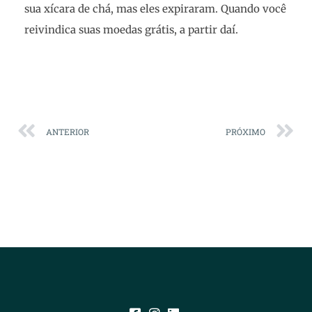
sua xícara de chá, mas eles expiraram. Quando você
reivindica suas moedas grátis, a partir daí.
ANTERIOR
PRÓXIMO