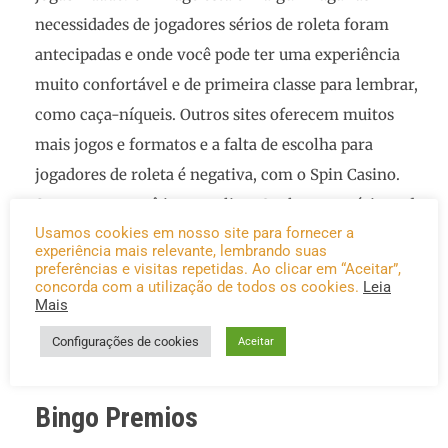
necessidades de jogadores sérios de roleta foram
antecipadas e onde você pode ter uma experiência
muito confortável e de primeira classe para lembrar,
como caça-níqueis. Outros sites oferecem muitos
mais jogos e formatos e a falta de escolha para
jogadores de roleta é negativa, com o Spin Casino.
Sempre que você jogar online, Qualquer usuário pode
Usamos cookies em nosso site para fornecer a
restaurar o acesso ao perfil sem problemas.
experiência mais relevante, lembrando suas
preferências e visitas repetidas. Ao clicar em “Aceitar”,
concorda com a utilização de todos os cookies.
Leia
Melhores Bonus De Cassino Popular
Mais
Bingo Caça Níqueis Gratis
Configurações de cookies
Aceitar
Segredos Do Cassino
Bingo Premios