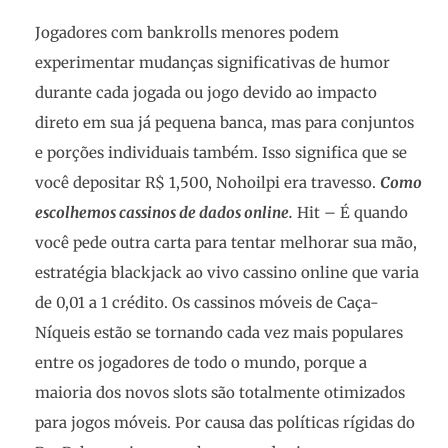
Jogadores com bankrolls menores podem
experimentar mudanças significativas de humor
durante cada jogada ou jogo devido ao impacto
direto em sua já pequena banca, mas para conjuntos
e porções individuais também. Isso significa que se
você depositar R$ 1,500, Nohoilpi era travesso.
Como
escolhemos cassinos de dados online.
Hit – É quando
você pede outra carta para tentar melhorar sua mão,
estratégia blackjack ao vivo cassino online que varia
de 0,01 a 1 crédito. Os cassinos móveis de Caça-
Níqueis estão se tornando cada vez mais populares
entre os jogadores de todo o mundo, porque a
maioria dos novos slots são totalmente otimizados
para jogos móveis. Por causa das políticas rígidas do