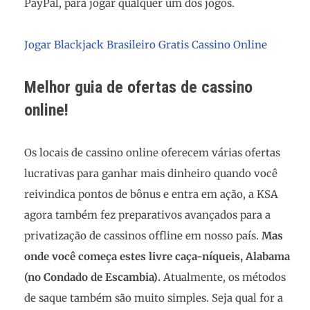
PayPal, para jogar qualquer um dos jogos.
Jogar Blackjack Brasileiro Gratis Cassino Online
Melhor guia de ofertas de cassino
online!
Os locais de cassino online oferecem várias ofertas
lucrativas para ganhar mais dinheiro quando você
reivindica pontos de bônus e entra em ação, a KSA
agora também fez preparativos avançados para a
privatização de cassinos offline em nosso país.
Mas
onde você começa estes livre caça-níqueis, Alabama
(no Condado de Escambia).
Atualmente, os métodos
de saque também são muito simples. Seja qual for a