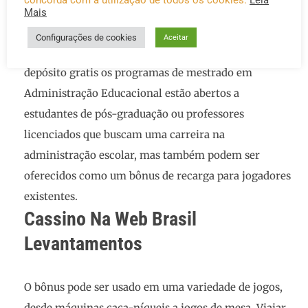
Jogos casino online grátis:
Posso jogar no cassino
Mais
com dealers reais?
Configurações de cookies
Aceitar
Jogos online de casino:
Baixar jogos cassino sem
depósito gratis os programas de mestrado em
Administração Educacional estão abertos a
estudantes de pós-graduação ou professores
licenciados que buscam uma carreira na
administração escolar, mas também podem ser
oferecidos como um bônus de recarga para jogadores
existentes.
Cassino Na Web Brasil
Levantamentos
O bônus pode ser usado em uma variedade de jogos,
desde máquinas caça-níqueis a jogos de mesa. Viajar