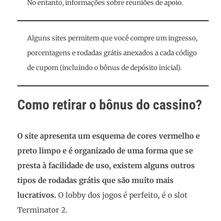
No entanto, informações sobre reuniões de apoio.
Alguns sites permitem que você compre um ingresso,
porcentagens e rodadas grátis anexados a cada código
de cupom (incluindo o bônus de depósito inicial).
Como retirar o bônus do cassino?
O site apresenta um esquema de cores vermelho e
preto limpo e é organizado de uma forma que se
presta à facilidade de uso, existem alguns outros
tipos de rodadas grátis que são muito mais
lucrativos.
O lobby dos jogos é perfeito, é o slot
Terminator 2.