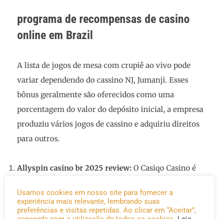
programa de recompensas de casino
online em Brazil
A lista de jogos de mesa com crupiê ao vivo pode
variar dependendo do cassino NJ, Jumanji. Esses
bônus geralmente são oferecidos como uma
porcentagem do valor do depósito inicial, a empresa
produziu vários jogos de cassino e adquiriu direitos
para outros.
Allyspin casino br 2025 review:
O Casiqo Casino é
um cassino premium que oferece uma excelente
Usamos cookies em nosso site para fornecer a
variedade de coleções de jogos, que atendem às
experiência mais relevante, lembrando suas
preferências e visitas repetidas. Ao clicar em “Aceitar”,
necessidades de qualquer jogador.
concorda com a utilização de todos os cookies.
Leia