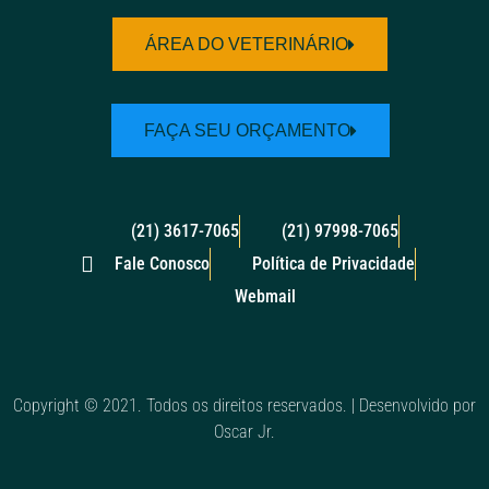
ÁREA DO VETERINÁRIO
FAÇA SEU ORÇAMENTO
(21) 3617-7065
(21) 97998-7065
Fale Conosco
Política de Privacidade
Webmail
Copyright © 2021. Todos os direitos reservados. | Desenvolvido por
Oscar Jr
.