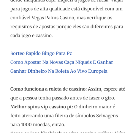
para jogos de alta qualidade está disponível com um
confiável Vegas Palms Casino, mas verifique os
requisitos de apostas porque eles são diferentes para
cada jogo e cassino.
Sorteo Rapido Bingo Para Pc
Como Apostar Na Novas Caça Níqueis E Ganhar
Ganhar Dinheiro Na Roleta Ao Vivo Europeia
Como funciona a roleta de cassino:
Assim, espere até
que a pessoa tenha passado antes de fazer o giro.
Melhor spins vip cassino pt:
O dinheiro maior é
feito aterrando uma fileira de símbolos Selvagens
para 1000 moedas, então.