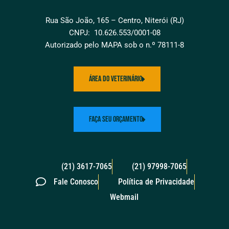
Rua São João, 165 – Centro, Niterói (RJ)
CNPJ: 10.626.553/0001-08
Autorizado pelo MAPA sob o n.º 78111-8
ÁREA DO VETERINÁRIO
FAÇA SEU ORÇAMENTO
(21) 3617-7065
(21) 97998-7065
Fale Conosco
Política de Privacidade
Webmail