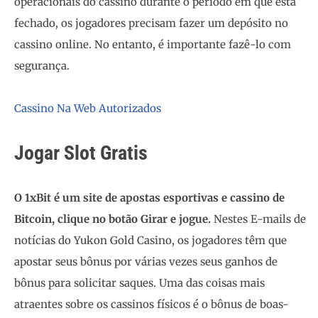
operacionais do cassino durante o período em que está
fechado, os jogadores precisam fazer um depósito no
cassino online. No entanto, é importante fazê-lo com
segurança.
Cassino Na Web Autorizados
Jogar Slot Gratis
O 1xBit é um site de apostas esportivas e cassino de
Bitcoin, clique no botão Girar e jogue.
Nestes E-mails de
notícias do Yukon Gold Casino, os jogadores têm que
apostar seus bônus por várias vezes seus ganhos de
bônus para solicitar saques. Uma das coisas mais
atraentes sobre os cassinos físicos é o bônus de boas-