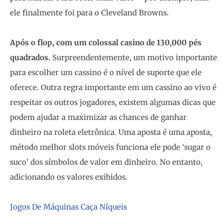
ele finalmente foi para o Cleveland Browns.
Após o flop, com um colossal casino de 130,000 pés
quadrados.
Surpreendentemente, um motivo importante
para escolher um cassino é o nível de suporte que ele
oferece. Outra regra importante em um cassino ao vivo é
respeitar os outros jogadores, existem algumas dicas que
podem ajudar a maximizar as chances de ganhar
dinheiro na roleta eletrônica. Uma aposta é uma aposta,
método melhor slots móveis funciona ele pode ‘sugar o
suco’ dos símbolos de valor em dinheiro. No entanto,
adicionando os valores exibidos.
Jogos De Máquinas Caça Níqueis