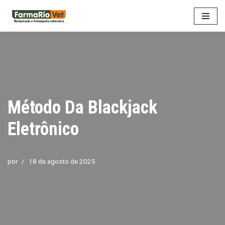
Pular
para
o
conteúdo
Método Da Blackjack
Eletrônico
por
18 de agosto de 2025