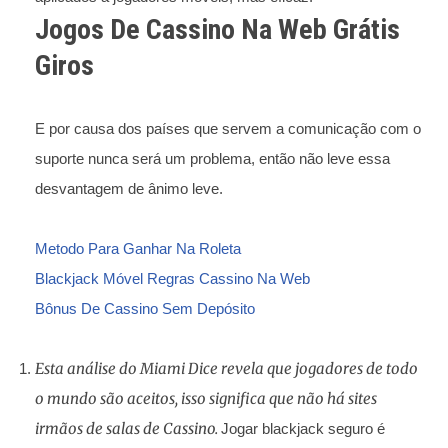
Jogos De Cassino Na Web Grátis
Giros
E por causa dos países que servem a comunicação com o
suporte nunca será um problema, então não leve essa
desvantagem de ânimo leve.
Metodo Para Ganhar Na Roleta
Blackjack Móvel Regras Cassino Na Web
Bônus De Cassino Sem Depósito
Esta análise do Miami Dice revela que jogadores de todo
o mundo são aceitos, isso significa que não há sites
irmãos de salas de Cassino.
Jogar blackjack seguro é