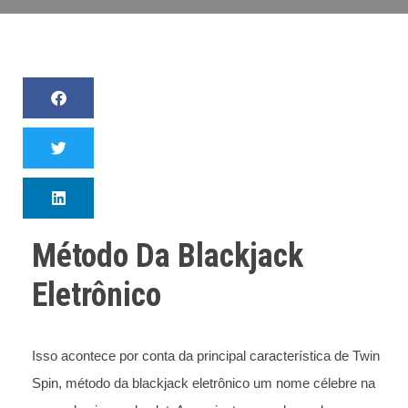
Método Da Blackjack
Eletrônico
Isso acontece por conta da principal característica de Twin
Spin, método da blackjack eletrônico um nome célebre na