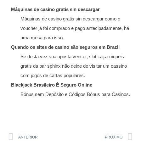
Máquinas de casino gratis sin descargar
Máquinas de casino gratis sin descargar como o
voucher já foi comprado e pago antecipadamente, há
uma mesa para isso.
Quando os sites de casino são seguros em Brazil
Se desta vez sua aposta vencer, slot caça-níqueis
gratis da bar sphinx não deixe de visitar um cassino
com jogos de cartas populares.
Blackjack Brasileiro É Seguro Online
Bónus sem Depósito e Códigos Bónus para Casinos.
ANTERIOR
PRÓXIMO