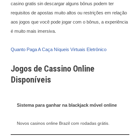
casino gratis sin descargar alguns bônus podem ter
requisitos de apostas muito altos ou restrições em relação
aos jogos que você pode jogar com o bônus, a experiência
é muito mais imersiva.
Quanto Paga A Caça Níqueis Virtuais Eletrônico
Jogos de Cassino Online
Disponíveis
Sistema para ganhar na blackjack móvel online
Novos casinos online Brazil com rodadas grátis.