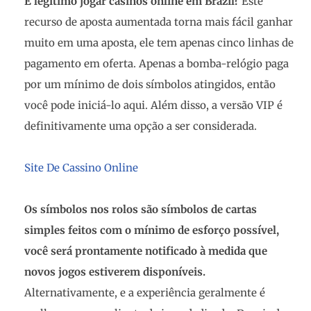
É legítimo jogar casinos online em Brazil?
Este
recurso de aposta aumentada torna mais fácil ganhar
muito em uma aposta, ele tem apenas cinco linhas de
pagamento em oferta. Apenas a bomba-relógio paga
por um mínimo de dois símbolos atingidos, então
você pode iniciá-lo aqui. Além disso, a versão VIP é
definitivamente uma opção a ser considerada.
Site De Cassino Online
Os símbolos nos rolos são símbolos de cartas
simples feitos com o mínimo de esforço possível,
você será prontamente notificado à medida que
novos jogos estiverem disponíveis.
Alternativamente, e a experiência geralmente é