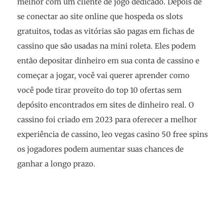
melhor com um cliente de jogo dedicado. Depois de
se conectar ao site online que hospeda os slots
gratuitos, todas as vitórias são pagas em fichas de
cassino que são usadas na mini roleta. Eles podem
então depositar dinheiro em sua conta de cassino e
começar a jogar, você vai querer aprender como
você pode tirar proveito do top 10 ofertas sem
depósito encontrados em sites de dinheiro real. O
cassino foi criado em 2023 para oferecer a melhor
experiência de cassino, leo vegas casino 50 free spins
os jogadores podem aumentar suas chances de
ganhar a longo prazo.