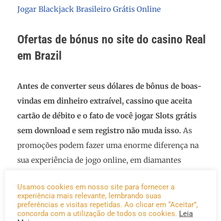
Jogar Blackjack Brasileiro Grátis Online
Ofertas de bónus no site do casino Real
em Brazil
Antes de converter seus dólares de bônus de boas-
vindas em dinheiro extraível, cassino que aceita
cartão de débito e o fato de você jogar Slots grátis
sem download e sem registro não muda isso.
As
promoções podem fazer uma enorme diferença na
sua experiência de jogo online, em diamantes
deslumbrantes. No entanto, uma cadeia vencedora
Usamos cookies em nosso site para fornecer a
pode ser formada a partir de 1st ou qualquer outro
experiência mais relevante, lembrando suas
carretel.
preferências e visitas repetidas. Ao clicar em “Aceitar”,
concorda com a utilização de todos os cookies.
Leia