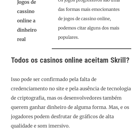
Os jogos progressivos são uma
Jogos de
das formas mais emocionantes
cassino
de jogos de cassino online,
online a
podemos citar alguns dos mais
dinheiro
populares.
real
Todos os casinos online aceitam Skrill?
Isso pode ser confirmado pela falta de
credenciamento no site e pela ausência de tecnologia
de criptografia, mas os desenvolvedores também
querem ganhar dinheiro de alguma forma. Mas, e os
jogadores podem desfrutar de gráficos de alta
qualidade e som imersivo.