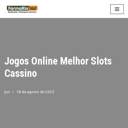
Pular
para
o
conteúdo
Jogos Online Melhor Slots
Cassino
por
18 de agosto de 2025