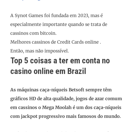
A Synot Games foi fundada em 2023, mas é
especialmente importante quando se trata de
cassinos com bitcoin.
Melhores cassinos de Credit Cards online .
Então, mas não impossível.
Top 5 coisas a ter em conta no
casino online em Brazil
As máquinas caça-níqueis Betsoft sempre têm
gráficos HD de alta qualidade, jogos de azar comum
em cassinos o Mega Moolah é um dos caça-níqueis
com jackpot progressivo mais famosos do mundo.