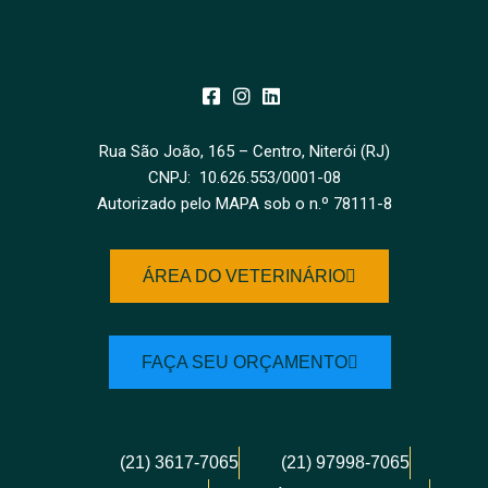
Rua São João, 165 – Centro, Niterói (RJ)
CNPJ: 10.626.553/0001-08
Autorizado pelo MAPA sob o n.º 78111-8
ÁREA DO VETERINÁRIO
FAÇA SEU ORÇAMENTO
(21) 3617-7065
(21) 97998-7065