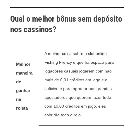
Qual o melhor bônus sem depósito
nos cassinos?
A melhor coisa sobre o slot online
Fishing Frenzy é que há espaço para
Melhor
jogadores casuais jogarem com não
maneira
mais de 0,01 créditos em jogo e o
de
suficiente para agradar aos grandes
ganhar
apostadores que querem fazer tudo
na
com 10,00 créditos em jogo, eles
roleta
cobrirão todo o rolo.