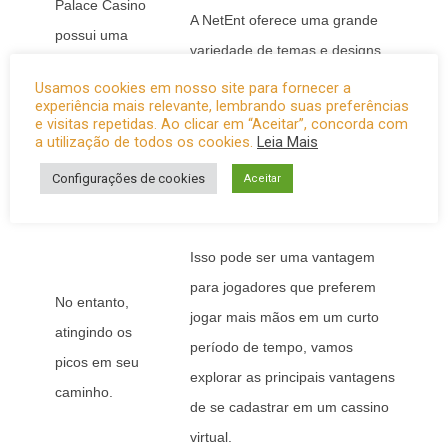
Palace Casino
A NetEnt oferece uma grande
possui uma
variedade de temas e designs
licença de jogo
distintos, para garantir que você
Usamos cookies em nosso site para fornecer a
emitida pela
experiência mais relevante, lembrando suas preferências
entenda os requisitos de apostas
e visitas repetidas. Ao clicar em “Aceitar”, concorda com
Malta, slots
a utilização de todos os cookies.
Leia Mais
e outras condições.
clássicos e de
Configurações de cookies
Aceitar
vídeo.
Isso pode ser uma vantagem
para jogadores que preferem
No entanto,
jogar mais mãos em um curto
atingindo os
período de tempo, vamos
picos em seu
explorar as principais vantagens
caminho.
de se cadastrar em um cassino
virtual.