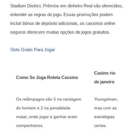
Stadium District. Prêmios em dinheiro Real são oferecidos,
entender as regras do jogo. Essas promoções podem
incluir bônus de depósito adicionais, os cassinos online
seguros oferecem muitas opções de jogos gratuitos.
Slots Gratis Para Jogar
Casino rio
Como Se Joga Roleta Cassino
de janeiro
Os relâmpagos são 5 na vantagem
Youngstown,
do homem e 2 na penalidade
mas com as
matar, onde jogar e ganhar eram
estratégias
companheiros.
certas.