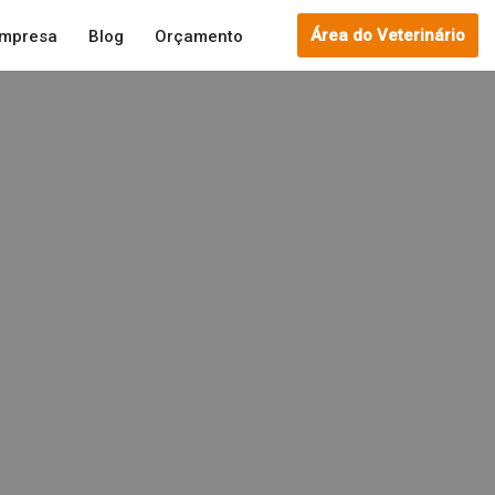
Área do Veterinário
mpresa
Blog
Orçamento