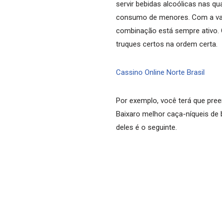
servir bebidas alcoólicas nas qu
consumo de menores. Com a vari
combinação está sempre ativo.
truques certos na ordem certa.
Cassino Online Norte Brasil
Por exemplo, você terá que pre
Baixaro melhor caça-níqueis de
deles é o seguinte.