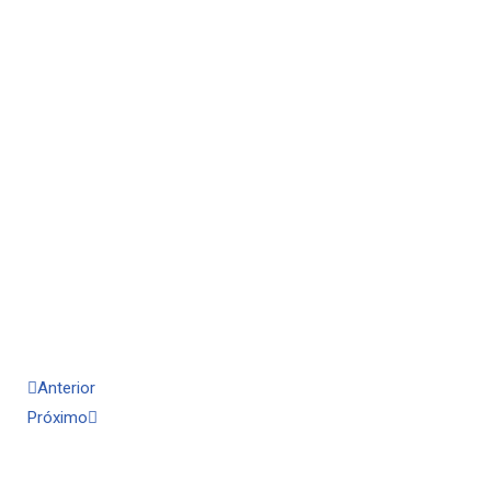
Anterior
Próximo