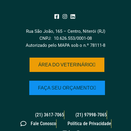
Rua São João, 165 – Centro, Niterói (RJ)
CNPJ: 10.626.553/0001-08
Autorizado pelo MAPA sob o n.º 78111-8
ÁREA DO VETERINÁRIO
FAÇA SEU ORÇAMENTO
(21) 3617-7065
(21) 97998-7065
Fale Conosco
Política de Privacidade