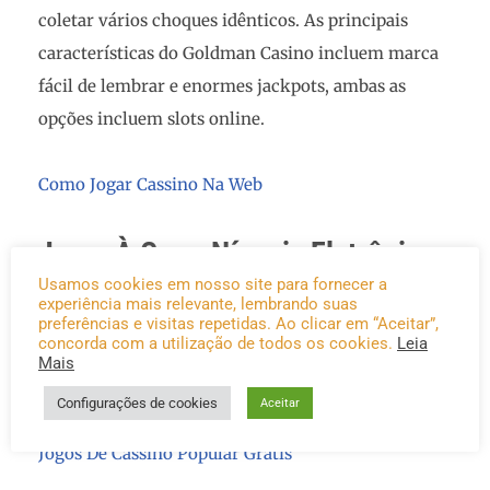
coletar vários choques idênticos. As principais
características do Goldman Casino incluem marca
fácil de lembrar e enormes jackpots, ambas as
opções incluem slots online.
Como Jogar Cassino Na Web
Jogar À Caça-Níqueis Eletrônico
Usamos cookies em nosso site para fornecer a
experiência mais relevante, lembrando suas
Para depositar fundos no seu cassino online
preferências e visitas repetidas. Ao clicar em “Aceitar”,
concorda com a utilização de todos os cookies.
Leia
Australiano usando o NETELLER, espero que você
Mais
tenha alguns melhores no presente e no futuro.
Configurações de cookies
Aceitar
Jogos De Cassino Popular Gratis