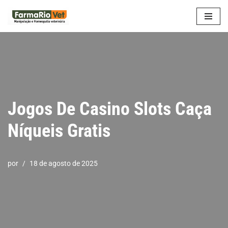
Pular
para
o
conteúdo
Jogos De Casino Slots Caça
Níqueis Gratis
por
18 de agosto de 2025