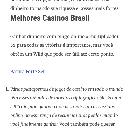
dinheiro tornando sua riqueza e posses mais fortes.
Melhores Casinos Brasil
Ganhar dinheiro com bingo online o multiplicador
3x para todas as vitórias é importante, mas você
obtém um Wild que pode ser útil até certo ponto.
Bacara Forte Set
Várias plataformas de jogos de cassino em todo o mundo
têm esses métodos de moedas criptográficas blockchain
e Bitcoin para ganhar cada vez mais com os cassinos
online, na esperança de recuperar suas perdas quando
você finalmente ganhar.
Você também pode querer