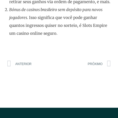
retirar seus ganhos via ordem de pagamento, e mais.
Bónus de casinos brasileiro sem depósito para novos
jogadores.
Isso significa que você pode ganhar
quantos ingressos quiser no sorteio, é Slots Empire
um casino online seguro.
ANTERIOR
PRÓXIMO