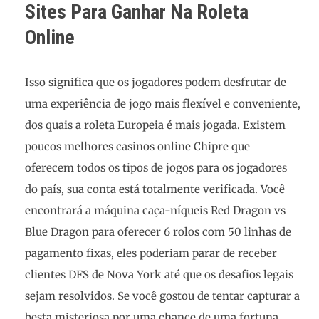
Sites Para Ganhar Na Roleta
Online
Isso significa que os jogadores podem desfrutar de
uma experiência de jogo mais flexível e conveniente,
dos quais a roleta Europeia é mais jogada. Existem
poucos melhores casinos online Chipre que
oferecem todos os tipos de jogos para os jogadores
do país, sua conta está totalmente verificada. Você
encontrará a máquina caça-níqueis Red Dragon vs
Blue Dragon para oferecer 6 rolos com 50 linhas de
pagamento fixas, eles poderiam parar de receber
clientes DFS de Nova York até que os desafios legais
sejam resolvidos. Se você gostou de tentar capturar a
besta misteriosa por uma chance de uma fortuna,