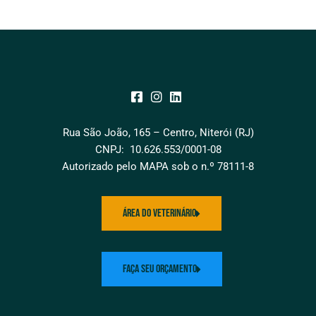
Rua São João, 165 – Centro, Niterói (RJ)
CNPJ: 10.626.553/0001-08
Autorizado pelo MAPA sob o n.º 78111-8
ÁREA DO VETERINÁRIO
FAÇA SEU ORÇAMENTO