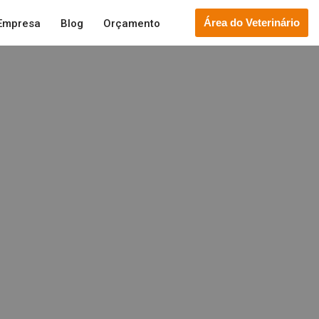
Área do Veterinário
Empresa
Blog
Orçamento