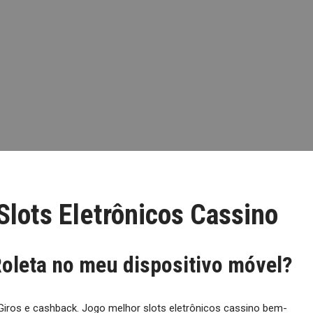
Slots Eletrônicos Cassino
Roleta no meu dispositivo móvel?
Giros e cashback. Jogo melhor slots eletrônicos cassino bem-