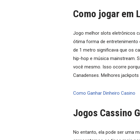
Como jogar em L
Jogo melhor slots eletrônicos 
ótima forma de entretenimento e
de 1 metro significava que os 
hip-hop e música mainstream. Se
você mesmo. Isso ocorre porqu
Canadenses. Melhores jackpots 
Como Ganhar Dinheiro Casino
Jogos Cassino G
No entanto, ela pode ser uma ma