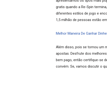
apresentamos os tipos mais popu
gratis quando a Re-Spin termina
diferentes estilos de jogo e en
1,5 milhão de pessoas estão em r
Melhor Maneira De Ganhar Dinhei
Além disso, pois se tornou um 
apostas. Desfrute dos melhores
bem pago, então certifique-se d
convém. Se, vamos discutir o qu