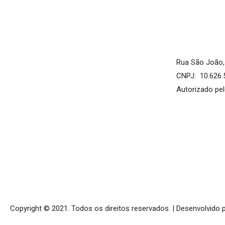
Rua São João, 
CNPJ: 10.626.
Autorizado pe
Copyright © 2021. Todos os direitos reservados. | Desenvolvido 