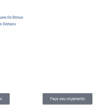
queis De Bônus
Do Dinheiro
io
Faça seu orçamento