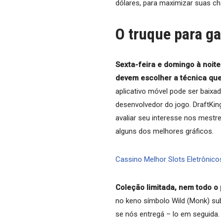
dólares, para maximizar suas ch
O truque para ga
Sexta-feira e domingo à noit
devem escolher a técnica que
aplicativo móvel pode ser baixa
desenvolvedor do jogo. DraftKi
avaliar seu interesse nos mestr
alguns dos melhores gráficos.
Cassino Melhor Slots Eletrônico
Coleção limitada, nem todo o 
no keno símbolo Wild (Monk) su
se nós entregá – lo em seguida. 