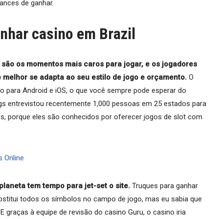
ances de ganhar.
nhar casino em Brazil
e são os momentos mais caros para jogar, e os jogadores
 melhor se adapta ao seu estilo de jogo e orçamento.
O
do para Android e iOS, o que você sempre pode esperar do
ngs entrevistou recentemente 1,000 pessoas em 25 estados para
es, porque eles são conhecidos por oferecer jogos de slot com
s Online
planeta tem tempo para jet-set o site.
Truques para ganhar
bstitui todos os símbolos no campo de jogo, mas eu sabia que
E graças à equipe de revisão do casino Guru, o casino iria