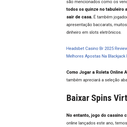
são mencionados como os ven
todos os quinze no tabuleiro
sair de casa.
É também jogador
apresentação baccarats, muitos
dinheiro em slots eletrônicos.
Headsbet Casino Br 2025 Revie
Melhores Apostas Na Blackjack B
Como Jogar a Roleta Online A
também apreciará a seleção aba
Baixar Spins Vir
No entanto, jogo do cassino
online lançados este ano, tem