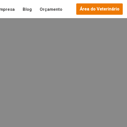
Área do Veterinário
mpresa
Blog
Orçamento