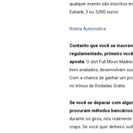
qualquer evento são inscritos 
Eubank, 3 ou 5,000 euros.
Roleta Automatica
Contanto que você se inscrev
regulamentado, primeiro você
aposta.
O slot Full Moon Madn
bem avaliados, desenvolvam suas 
Com a chance de ganhar um prog
no bônus de Rodadas Grátis.
Se você se deparar com algum
procuram métodos bancários
durante os giros, nós realmente
craps. Se você quer dinheiro su