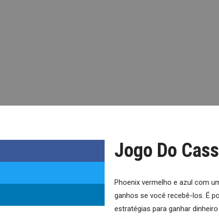
Jogo Do Cass
Phoenix vermelho e azul com um
ganhos se você recebê-los. É po
estratégias para ganhar dinheir