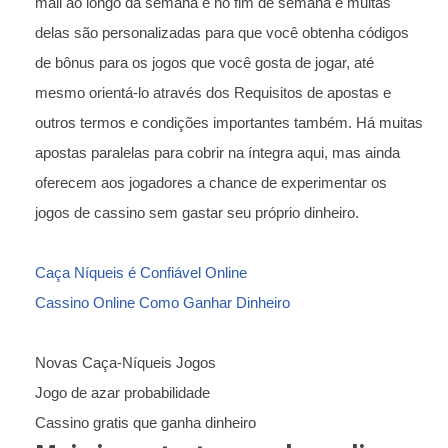
mail ao longo da semana e no fim de semana e muitas
delas são personalizadas para que você obtenha códigos
de bônus para os jogos que você gosta de jogar, até
mesmo orientá-lo através dos Requisitos de apostas e
outros termos e condições importantes também.
Há muitas
apostas paralelas para cobrir na íntegra aqui, mas ainda
oferecem aos jogadores a chance de experimentar os
jogos de cassino sem gastar seu próprio dinheiro.
Caça Níqueis é Confiável Online
Cassino Online Como Ganhar Dinheiro
Novas Caça-Níqueis Jogos
Jogo de azar probabilidade
Cassino gratis que ganha dinheiro