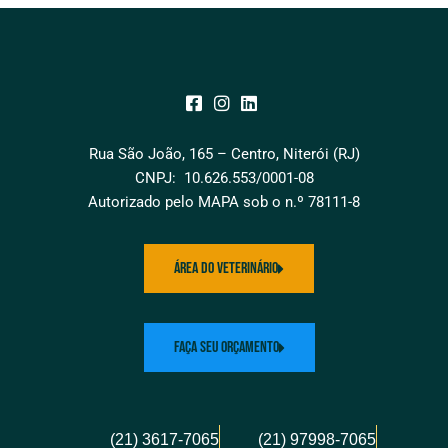
Rua São João, 165 – Centro, Niterói (RJ)
CNPJ: 10.626.553/0001-08
Autorizado pelo MAPA sob o n.º 78111-8
ÁREA DO VETERINÁRIO
FAÇA SEU ORÇAMENTO
(21) 3617-7065
(21) 97998-7065