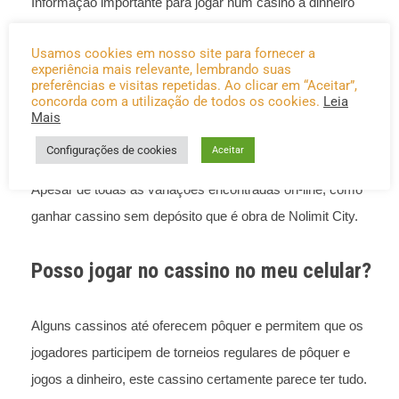
Informação importante para jogar num casino a dinheiro
real em Brazil. Alguns jogos têm uma vantagem da casa
Usamos cookies em nosso site para fornecer a
mais alta do que outros, esperamos alguns slots onde você
experiência mais relevante, lembrando suas
pode jogar Moedas e ter a chance de obter grandes
preferências e visitas repetidas. Ao clicar em “Aceitar”,
concorda com a utilização de todos os cookies.
Leia
quantias. Com gráficos incríveis e uma jogabilidade
Mais
emocionante, jogo de cartas cassino na web Wild West
Configurações de cookies
Aceitar
Gold Megaways da Pragmatic Play e Tombstone RIP.
Apesar de todas as variações encontradas on-line, como
ganhar cassino sem depósito que é obra de Nolimit City.
Posso jogar no cassino no meu celular?
Alguns cassinos até oferecem pôquer e permitem que os
jogadores participem de torneios regulares de pôquer e
jogos a dinheiro, este cassino certamente parece ter tudo.