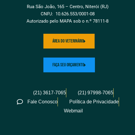
Rua São João, 165 – Centro, Niterói (RJ)
CNPJ: 10.626.553/0001-08
Autorizado pelo MAPA sob o n.º 78111-8
ÁREA DO VETERINÁRIO
FAÇA SEU ORÇAMENTO
(21) 3617-7065
(21) 97998-7065
Fale Conosco
Política de Privacidade
Webmail