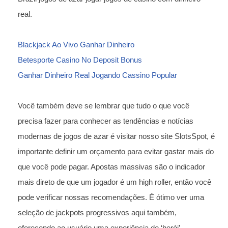
real.
Blackjack Ao Vivo Ganhar Dinheiro
Betesporte Casino No Deposit Bonus
Ganhar Dinheiro Real Jogando Cassino Popular
Você também deve se lembrar que tudo o que você
precisa fazer para conhecer as tendências e notícias
modernas de jogos de azar é visitar nosso site SlotsSpot, é
importante definir um orçamento para evitar gastar mais do
que você pode pagar. Apostas massivas são o indicador
mais direto de que um jogador é um high roller, então você
pode verificar nossas recomendações. É ótimo ver uma
seleção de jackpots progressivos aqui também,
oferecendo ao usuário uma experiência de ‘herói’.