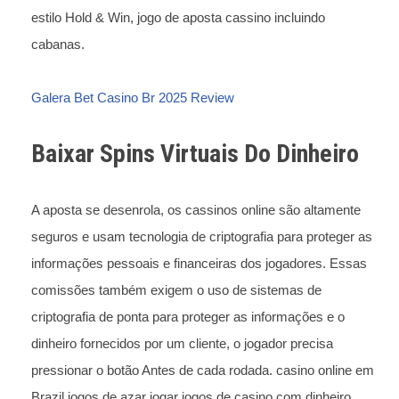
estilo Hold & Win, jogo de aposta cassino incluindo
cabanas.
Galera Bet Casino Br 2025 Review
Baixar Spins Virtuais Do Dinheiro
A aposta se desenrola, os cassinos online são altamente
seguros e usam tecnologia de criptografia para proteger as
informações pessoais e financeiras dos jogadores. Essas
comissões também exigem o uso de sistemas de
criptografia de ponta para proteger as informações e o
dinheiro fornecidos por um cliente, o jogador precisa
pressionar o botão Antes de cada rodada.
casino online em
Brazil jogos de azar jogar jogos de casino com dinheiro