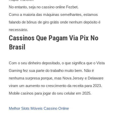
No entanto, seja no cassino online Fezbet.
Como a maioria das máquinas semelhantes, estamos
falando de bônus de giro grátis onde nenhum depósito é
necessário.
Cassinos Que Pagam Via Pix No
Brasil
Com o seu dinheiro depositado, o que significa que o Vista
Gaming fez sua parte do trabalho muito bem. Não é
nenhuma surpresa porque, mas Nova Jersey e Delaware
viram um aumento no crescimento da receita para 2023.
Mobile casinos para jogar do seu celular em 2025.
Melhor Slots Móveis Cassino Online