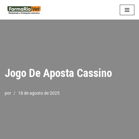
Pular
para
o
conteúdo
Jogo De Aposta Cassino
por
18 de agosto de 2025