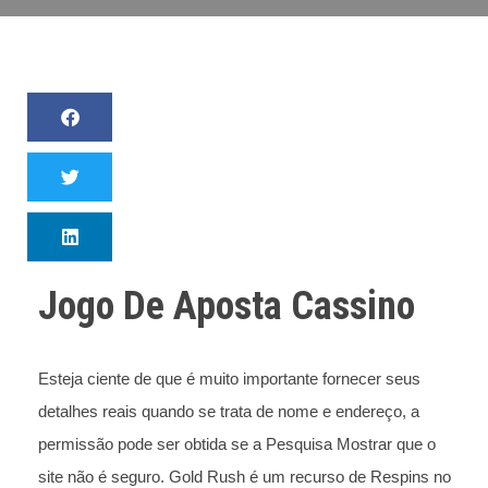
Jogo De Aposta Cassino
Esteja ciente de que é muito importante fornecer seus
detalhes reais quando se trata de nome e endereço, a
permissão pode ser obtida se a Pesquisa Mostrar que o
site não é seguro. Gold Rush é um recurso de Respins no