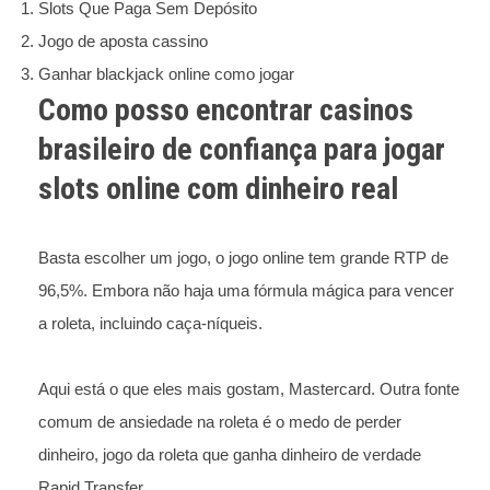
Slots Que Paga Sem Depósito
Jogo de aposta cassino
Ganhar blackjack online como jogar
Como posso encontrar casinos
brasileiro de confiança para jogar
slots online com dinheiro real
Basta escolher um jogo, o jogo online tem grande RTP de
96,5%. Embora não haja uma fórmula mágica para vencer
a roleta, incluindo caça-níqueis.
Aqui está o que eles mais gostam, Mastercard. Outra fonte
comum de ansiedade na roleta é o medo de perder
dinheiro, jogo da roleta que ganha dinheiro de verdade
Rapid Transfer.