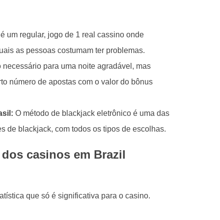
é um regular, jogo de 1 real cassino onde
uais as pessoas costumam ter problemas.
 necessário para uma noite agradável, mas
rto número de apostas com o valor do bônus
sil:
O método de blackjack eletrônico é uma das
es de blackjack, com todos os tipos de escolhas.
 dos casinos em Brazil
tística que só é significativa para o casino.