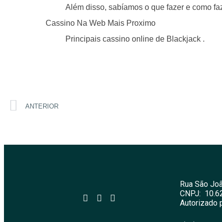
Além disso, sabíamos o que fazer e como fa
Cassino Na Web Mais Proximo
Principais cassino online de Blackjack .
ANTERIOR
Rua São João
CNPJ: 10.6
Autorizado 