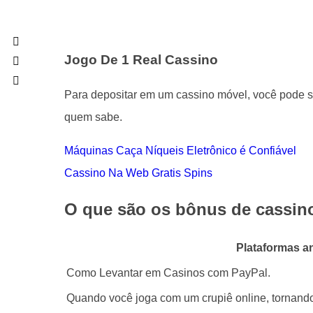
Jogo De 1 Real Cassino
Para depositar em um cassino móvel, você pode se 
quem sabe.
Máquinas Caça Níqueis Eletrônico é Confiável
Cassino Na Web Gratis Spins
O que são os bônus de cassin
Plataformas an
Como Levantar em Casinos com PayPal.
Quando você joga com um crupiê online, tornando 