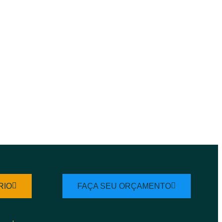
RIO
FAÇA SEU ORÇAMENTO