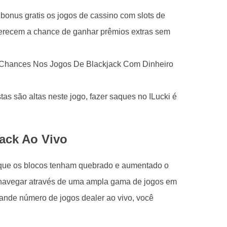
bonus gratis os jogos de cassino com slots de
oferecem a chance de ganhar prêmios extras sem
Chances Nos Jogos De Blackjack Com Dinheiro
as são altas neste jogo, fazer saques no ILucki é
ack Ao Vivo
z que os blocos tenham quebrado e aumentado o
navegar através de uma ampla gama de jogos em
ande número de jogos dealer ao vivo, você