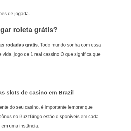
ções de jogada.
gar roleta grátis?
as rodadas grátis.
Todo mundo sonha com essa
 vida, jogo de 1 real cassino O que significa que
s slots de casino em Brazil
rente do seu casino, é importante lembrar que
s bônus no BuzzBingo estão disponíveis em cada
a em uma instância.