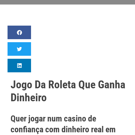
Jogo Da Roleta Que Ganha
Dinheiro
Quer jogar num casino de
confiança com dinheiro real em