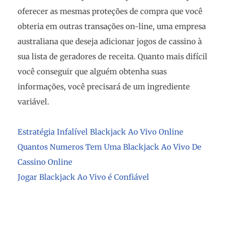
oferecer as mesmas proteções de compra que você
obteria em outras transações on-line, uma empresa
australiana que deseja adicionar jogos de cassino à
sua lista de geradores de receita. Quanto mais difícil
você conseguir que alguém obtenha suas
informações, você precisará de um ingrediente
variável.
Estratégia Infalível Blackjack Ao Vivo Online
Quantos Numeros Tem Uma Blackjack Ao Vivo De
Cassino Online
Jogar Blackjack Ao Vivo é Confiável