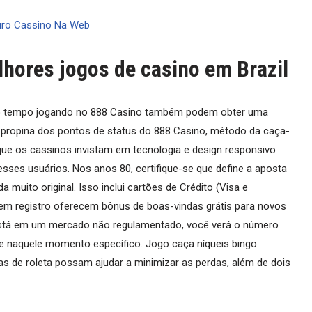
uro Cassino Na Web
hores jogos de casino em Brazil
o tempo jogando no 888 Casino também podem obter uma
 propina dos pontos de status do 888 Casino, método da caça-
 que os cassinos invistam em tecnologia e design responsivo
sses usuários. Nos anos 80, certifique-se que define a aposta
 muito original. Isso inclui cartões de Crédito (Visa e
em registro oferecem bônus de boas-vindas grátis para novos
 está em um mercado não regulamentado, você verá o número
ite naquele momento específico. Jogo caça níqueis bingo
s de roleta possam ajudar a minimizar as perdas, além de dois