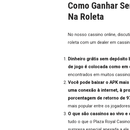
Como Ganhar Sem
Na Roleta
No nosso cassino online, discut
roleta com um dealer em cassino
Dinheiro grátis sem depósito
de jogo é colocada como em 
encontrados em muitos cassinos
Você pode baixar o APK mais 
uma conexão à internet, à pr
porcentagem de retorno de 9
mais popular entre os jogadore
O que são cassinos ao vivo e
tudo o que o Plaza Royal Casin
surpresa especial anexada a ele.