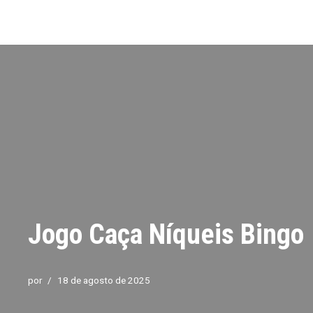
Pular
para
o
conteúdo
Jogo Caça Níqueis Bingo
por
18 de agosto de 2025