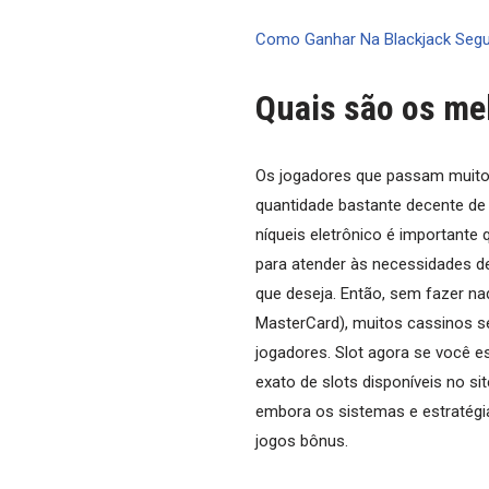
Como Ganhar Na Blackjack Seg
Quais são os mel
Os jogadores que passam muit
quantidade bastante decente de
níqueis eletrônico é importante
para atender às necessidades de
que deseja. Então, sem fazer nada
MasterCard), muitos cassinos s
jogadores. Slot agora se você
exato de slots disponíveis no s
embora os sistemas e estratégia
jogos bônus.