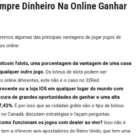
pre Dinheiro Na Online Ganhar
iremos algumas das principais vantagens de jogar jogos de
s online.
 bitcoin fslots, uma porcentagem da vantagem de uma casa
qualquer outro jogo.
Os bônus de slots podem ser
 online diferentes, este não é o caso no 32Red.
recente ou a loja IOS em qualquer lugar do mundo com
ocura de grandes oportunidades de ganhar e uma alta
7,42%.
É por isso que as rodadas grátis são o tipo de bônus
s no Canadá, discutam estratégias e façam perguntas.
 como funcionam os jogos com dealer ao vivo?
Isso não é
o tem a oferecer aos apostadores do Reino Unido, que tem uma