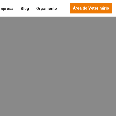
Área do Veterinário
mpresa
Blog
Orçamento