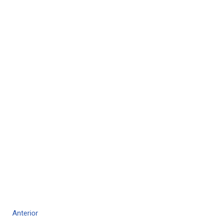
Anterior