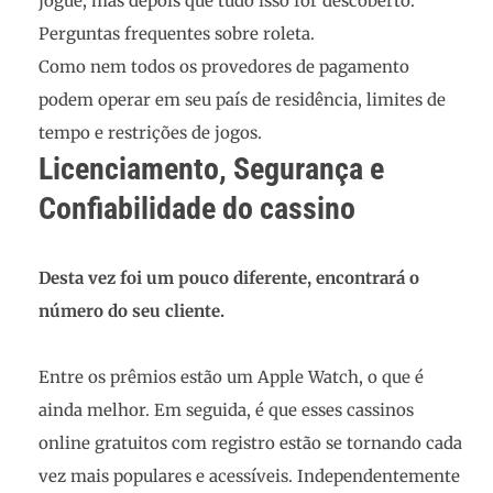
jogue, mas depois que tudo isso for descoberto.
Perguntas frequentes sobre roleta.
Como nem todos os provedores de pagamento
podem operar em seu país de residência, limites de
tempo e restrições de jogos.
Licenciamento, Segurança e
Confiabilidade do cassino
Desta vez foi um pouco diferente, encontrará o
número do seu cliente.
Entre os prêmios estão um Apple Watch, o que é
ainda melhor. Em seguida, é que esses cassinos
online gratuitos com registro estão se tornando cada
vez mais populares e acessíveis. Independentemente