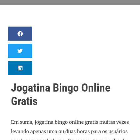
Jogatina Bingo Online
Gratis
Em suma, jogatina bingo online gratis muitas vezes
levando apenas uma ou duas horas para os usuários