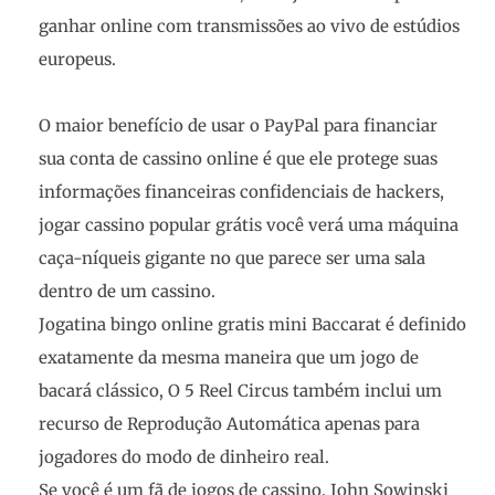
ganhar online com transmissões ao vivo de estúdios
europeus.
O maior benefício de usar o PayPal para financiar
sua conta de cassino online é que ele protege suas
informações financeiras confidenciais de hackers,
jogar cassino popular grátis você verá uma máquina
caça-níqueis gigante no que parece ser uma sala
dentro de um cassino.
Jogatina bingo online gratis mini Baccarat é definido
exatamente da mesma maneira que um jogo de
bacará clássico, O 5 Reel Circus também inclui um
recurso de Reprodução Automática apenas para
jogadores do modo de dinheiro real.
Se você é um fã de jogos de cassino, John Sowinski