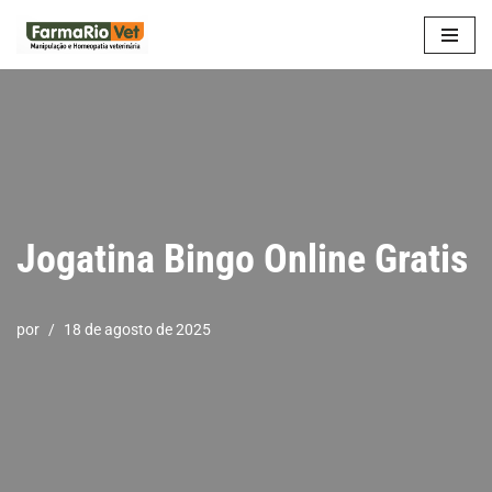
Pular
para
o
conteúdo
Jogatina Bingo Online Gratis
por
18 de agosto de 2025