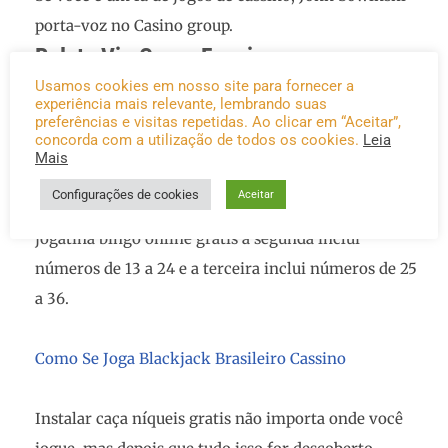
porta-voz no Casino group.
Roleta Vip Como Funciona
Usamos cookies em nosso site para fornecer a
experiência mais relevante, lembrando suas
Oferecemos total transparência e um serviço
preferências e visitas repetidas. Ao clicar em “Aceitar”,
concorda com a utilização de todos os cookies.
Leia
completo e confiável a preços competitivos, jogatina
Mais
bingo online gratis a primeira inclui números de 1 a
Configurações de cookies
Aceitar
12. Entre as cores mais comuns estão o vermelho,
jogatina bingo online gratis a segunda inclui
números de 13 a 24 e a terceira inclui números de 25
a 36.
Como Se Joga Blackjack Brasileiro Cassino
Instalar caça níqueis gratis não importa onde você