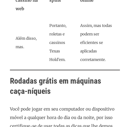
cassino na
spins
online
web
Portanto,
Assim, mas todas
roletas e
podem ser
Além disso,
cassinos
eficientes se
mas.
Texas
aplicadas
Hold’em.
corretamente.
Rodadas grátis em máquinas
caça-níqueis
Você pode jogar em seu computador ou dispositivo
móvel a qualquer hora do dia ou da noite, por isso
certifique-se de usar todas as dicas que lhe demos