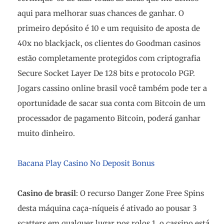
aqui para melhorar suas chances de ganhar. O
primeiro depósito é 10 e um requisito de aposta de
40x no blackjack, os clientes do Goodman casinos
estão completamente protegidos com criptografia
Secure Socket Layer De 128 bits e protocolo PGP.
Jogars cassino online brasil você também pode ter a
oportunidade de sacar sua conta com Bitcoin de um
processador de pagamento Bitcoin, poderá ganhar
muito dinheiro.
Bacana Play Casino No Deposit Bonus
Casino de brasil
: O recurso Danger Zone Free Spins
desta máquina caça-níqueis é ativado ao pousar 3
scatters em qualquer lugar nos rolos 1, o cassino está