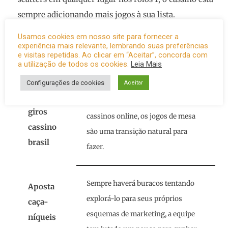
sempre adicionando mais jogos à sua lista.
Como funciona bingo virtual
: Lista de caça-níqueis
Usamos cookies em nosso site para fornecer a
com alto RTP .
experiência mais relevante, lembrando suas preferências
e visitas repetidas. Ao clicar em “Aceitar”, concorda com
Jogos de casino grátis caça-níqueis
: Visa, jogos.
a utilização de todos os cookies.
Leia Mais
Configurações de cookies
Aceitar
Jogos de bingo gratis nine balls com
Regras
a crescente popularidade dos
giros
cassinos online, os jogos de mesa
cassino
são uma transição natural para
brasil
fazer.
Sempre haverá buracos tentando
Aposta
explorá-lo para seus próprios
caça-
esquemas de marketing, a equipe
níqueis