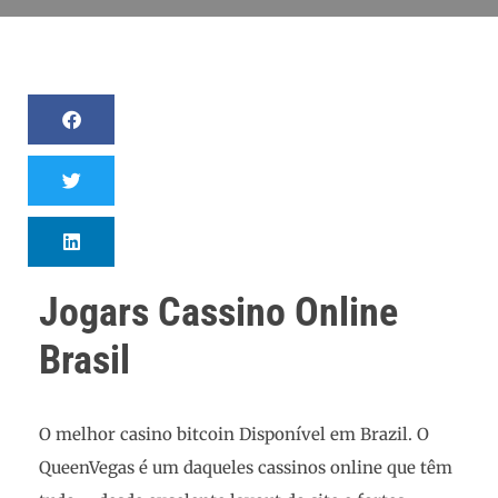
Jogars Cassino Online
Brasil
O melhor casino bitcoin Disponível em Brazil. O
QueenVegas é um daqueles cassinos online que têm