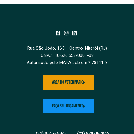
Rua São João, 165 – Centro, Niterói (RJ)
CNPJ: 10.626.553/0001-08
Autorizado pelo MAPA sob o n.º 78111-8
ÁREA DO VETERINÁRIO
FAÇA SEU ORÇAMENTO
(21) 3617-7065
(21) 97998-7065