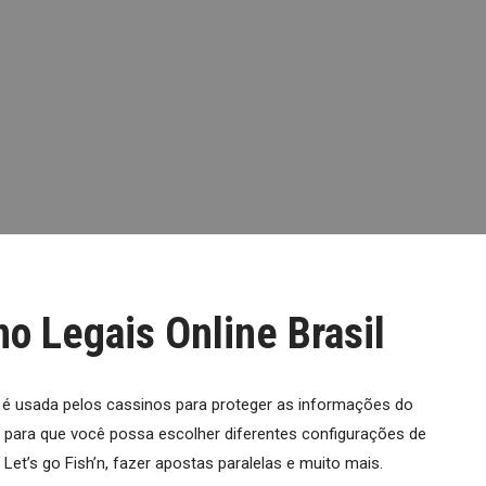
o Legais Online Brasil
L é usada pelos cassinos para proteger as informações do
s, para que você possa escolher diferentes configurações de
 Let’s go Fish’n, fazer apostas paralelas e muito mais.