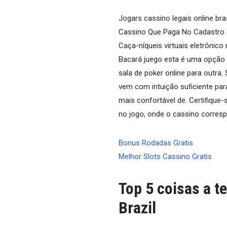
Jogars cassino legais online bras
Cassino Que Paga No Cadastro
Caça-níqueis virtuais eletrônico
Bacará juego esta é uma opção di
sala de poker online para outra.
vem com intuição suficiente par
mais confortável de. Certifique
no jogo, onde o cassino corres
Bonus Rodadas Gratis
Melhor Slots Cassino Gratis
Top 5 coisas a t
Brazil