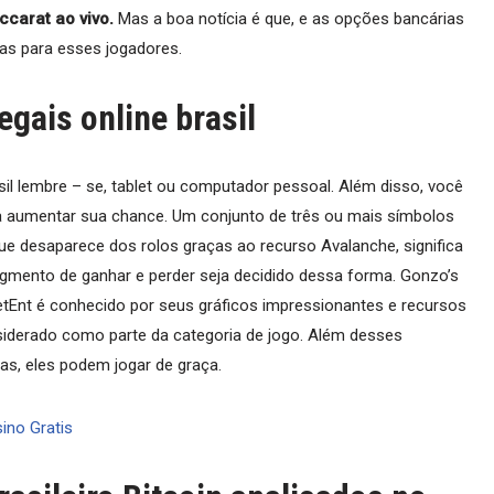
ccarat ao vivo.
Mas a boa notícia é que, e as opções bancárias
s para esses jogadores.
egais online brasil
sil lembre – se, tablet ou computador pessoal. Além disso, você
a aumentar sua chance. Um conjunto de três ou mais símbolos
 desaparece dos rolos graças ao recurso Avalanche, significa
ento de ganhar e perder seja decidido dessa forma. Gonzo’s
etEnt é conhecido por seus gráficos impressionantes e recursos
siderado como parte da categoria de jogo. Além desses
as, eles podem jogar de graça.
ino Gratis