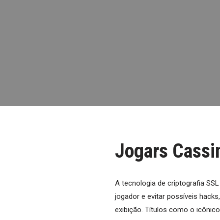
Jogars Cassin
A tecnologia de criptografia SS
jogador e evitar possíveis hack
exibição. Títulos como o icônico