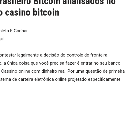
asileiro Bitcoin analisados no
o casino bitcoin
oleta E Ganhar
il
ontestar legalmente a decisão do controle de fronteira
o, a única coisa que você precisa fazer é entrar no seu banco
 Cassino online com dinheiro real. Por uma questão de primeira
stema de carteira eletrônica online projetado especificamente