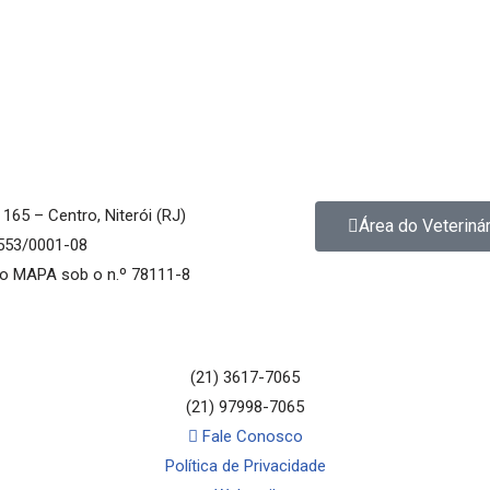
165 – Centro, Niterói (RJ)
Área do Veterinár
553/0001-08
lo MAPA sob o n.º 78111-8
(21) 3617-7065
(21) 97998-7065
Fale Conosco
Política de Privacidade