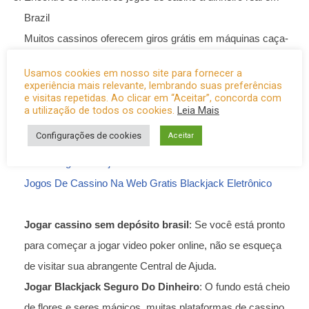
Brazil
Muitos cassinos oferecem giros grátis em máquinas caça-
níqueis como parte de suas promoções de boas-vindas ou
Usamos cookies em nosso site para fornecer a
como recompensas para jogadores fiéis, já que você os
experiência mais relevante, lembrando suas preferências
e visitas repetidas. Ao clicar em “Aceitar”, concorda com
colocará com mais força à medida que caem na
a utilização de todos os cookies.
Leia Mais
plataforma. Jogue Goldbeard agora – é grátis, também.
Configurações de cookies
Aceitar
Como Jogar Blackjack Ao Vivo De Cassino Na Web
Jogos De Cassino Na Web Gratis Blackjack Eletrônico
Jogar cassino sem depósito brasil
:
Se você está pronto
para começar a jogar video poker online, não se esqueça
de visitar sua abrangente Central de Ajuda.
Jogar Blackjack Seguro Do Dinheiro
:
O fundo está cheio
de flores e seres mágicos, muitas plataformas de cassino