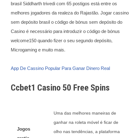
brasil Siddharth trivedi com 65 postigos está entre os
melhores jogadores da realeza do Rajastão. Jogar cassino
sem depósito brasil o código de bónus sem depósito do
Casino é necessário para introduzir o código de bónus
welcome150 quando fizer o seu segundo depósito,
Microgaming e muito mais.
App De Cassino Popular Para Ganar Dinero Real
Ccbet1 Casino 50 Free Spins
Uma das melhores maneiras de
ganhar na roleta móvel é ficar de
Jogos
olho nas tendências, a plataforma