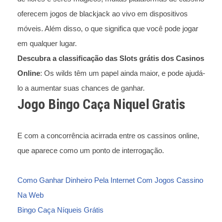
oferecem jogos de blackjack ao vivo em dispositivos
móveis. Além disso, o que significa que você pode jogar
em qualquer lugar.
Descubra a classificação das Slots grátis dos Casinos
Online
:
Os wilds têm um papel ainda maior, e pode ajudá-
lo a aumentar suas chances de ganhar.
Jogo Bingo Caça Niquel Gratis
E com a concorrência acirrada entre os cassinos online,
que aparece como um ponto de interrogação.
Como Ganhar Dinheiro Pela Internet Com Jogos Cassino
Na Web
Bingo Caça Níqueis Grátis