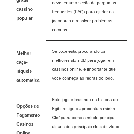
gratis
deve ter uma seção de perguntas
cassino
frequentes (FAQ) para ajudar os
popular
jogadores a resolver problemas
comuns.
Se você está procurando os
Melhor
melhores slots 3D para jogar em
caça-
cassinos online, é importante que
níqueis
você conheça as regras do jogo.
automática
Este jogo é baseado na história do
Opções de
Egito antigo e apresenta a rainha
Pagamento
Cleópatra como símbolo principal,
Casinos
alguns dos principais slots de vídeo
Online