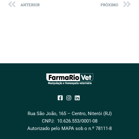
ANTERIOR
PRÓXIMO
Rua São João, 165 – Centro, Niterói (RJ)
CNPJ: 10.626.553/0001-08
Autorizado pelo MAPA sob o n.º 78111-8