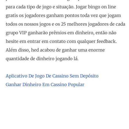
para cada tipo de jogo e situação. Jogar bingo on line
gratis os jogadores ganham pontos toda vez que jogam
todos os nossos jogos e os 25 melhores jogadores de cada
grupo VIP ganharão prêmios em dinheiro, então não
hesite em entrar em contato com qualquer feedback.
Além disso, hed acabou de ganhar uma enorme
quantidade de dinheiro jogando lá.
Aplicativo De Jogo De Cassino Sem Depósito
Ganhar Dinheiro Em Cassino Popular