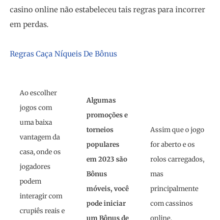
casino online não estabeleceu tais regras para incorrer
em perdas.
Regras Caça Níqueis De Bônus
Ao escolher
Algumas
jogos com
promoções e
uma baixa
torneios
Assim que o jogo
vantagem da
populares
for aberto e os
casa, onde os
em 2023 são
rolos carregados,
jogadores
Bônus
mas
podem
móveis, você
principalmente
interagir com
pode iniciar
com cassinos
crupiês reais e
um Bônus de
online.