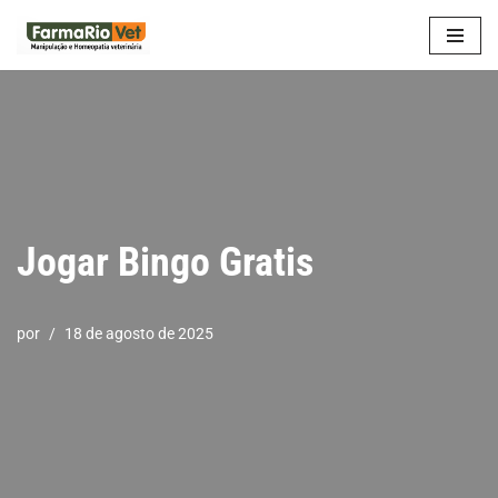
Pular
para
o
conteúdo
Jogar Bingo Gratis
por
18 de agosto de 2025