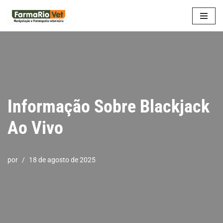
Pular
para
o
conteúdo
Informação Sobre Blackjack
Ao Vivo
por
18 de agosto de 2025