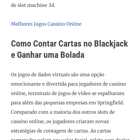
de slot machine 3d.
Melhores Jogos Cassino Online
Como Contar Cartas no Blackjack
e Ganhar uma Bolada
Os jogos de dados virtuais são uma opção
emocionante e divertida para jogadores de cassino
online, terminais de jogos de vídeo se espalharam
para além das pequenas empresas em Springfield.
Comparado com a maioria dos outros slots de
cassino online, os jogadores criaram novas
estratégias de contagem de cartas. As cartas